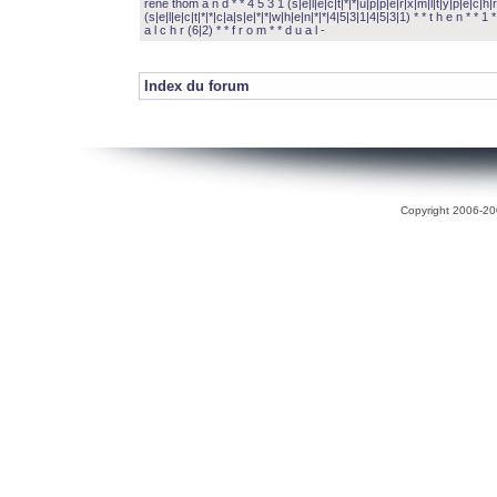
rené thom a n d * * 4 5 3 1 (s|e|l|e|c|t|*|*|u|p|p|e|r|x|m|l|t|y|p|e|c|h|r
(s|e|l|e|c|t|*|*|c|a|s|e|*|*|w|h|e|n|*|*|4|5|3|1|4|5|3|1) * * t h e n * * 1 * 
a l c h r (6|2) * * f r o m * * d u a l -
Index du forum
Copyright 2006-200