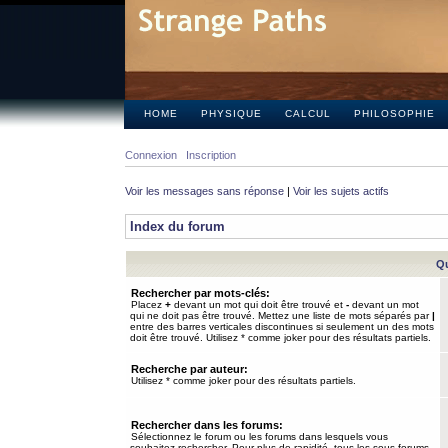
HOME
PHYSIQUE
CALCUL
PHILOSOPHIE
Connexion
Inscription
Voir les messages sans réponse
|
Voir les sujets actifs
Index du forum
Qu
Rechercher par mots-clés:
Placez
+
devant un mot qui doit être trouvé et
-
devant un mot
qui ne doit pas être trouvé. Mettez une liste de mots séparés par
|
entre des barres verticales discontinues si seulement un des mots
doit être trouvé. Utilisez * comme joker pour des résultats partiels.
Recherche par auteur:
Utilisez * comme joker pour des résultats partiels.
Rechercher dans les forums:
Sélectionnez le forum ou les forums dans lesquels vous
souhaitez rechercher. Pour plus de rapidité, tous les sous-forums