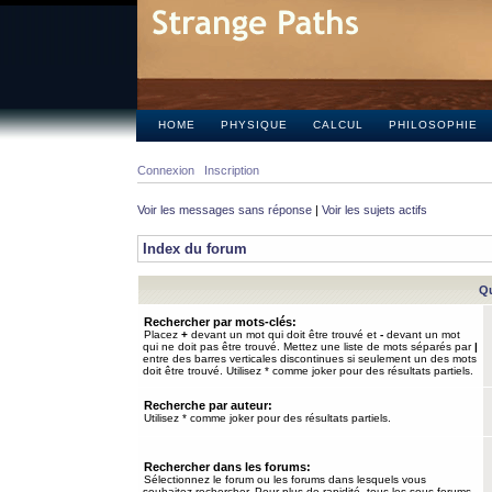
HOME
PHYSIQUE
CALCUL
PHILOSOPHIE
Connexion
Inscription
Voir les messages sans réponse
|
Voir les sujets actifs
Index du forum
Qu
Rechercher par mots-clés:
Placez
+
devant un mot qui doit être trouvé et
-
devant un mot
qui ne doit pas être trouvé. Mettez une liste de mots séparés par
|
entre des barres verticales discontinues si seulement un des mots
doit être trouvé. Utilisez * comme joker pour des résultats partiels.
Recherche par auteur:
Utilisez * comme joker pour des résultats partiels.
Rechercher dans les forums:
Sélectionnez le forum ou les forums dans lesquels vous
souhaitez rechercher. Pour plus de rapidité, tous les sous-forums