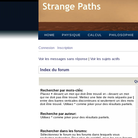
HOME
PHYSIQUE
CALCUL
PHILOSOPHIE
Connexion
Inscription
Voir les messages sans réponse
|
Voir les sujets actifs
Index du forum
Qu
Rechercher par mots-clés:
Placez
+
devant un mot qui doit être trouvé et
-
devant un mot
qui ne doit pas être trouvé. Mettez une liste de mots séparés par
|
entre des barres verticales discontinues si seulement un des mots
doit être trouvé. Utilisez * comme joker pour des résultats partiels.
Recherche par auteur:
Utilisez * comme joker pour des résultats partiels.
Rechercher dans les forums:
Sélectionnez le forum ou les forums dans lesquels vous
souhaitez rechercher. Pour plus de rapidité, tous les sous-forums