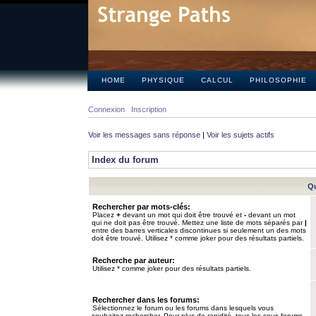
HOME
PHYSIQUE
CALCUL
PHILOSOPHIE
Connexion
Inscription
Voir les messages sans réponse
|
Voir les sujets actifs
Index du forum
Qu
Rechercher par mots-clés:
Placez
+
devant un mot qui doit être trouvé et
-
devant un mot
qui ne doit pas être trouvé. Mettez une liste de mots séparés par
|
entre des barres verticales discontinues si seulement un des mots
doit être trouvé. Utilisez * comme joker pour des résultats partiels.
Recherche par auteur:
Utilisez * comme joker pour des résultats partiels.
Rechercher dans les forums:
Sélectionnez le forum ou les forums dans lesquels vous
souhaitez rechercher. Pour plus de rapidité, tous les sous-forums