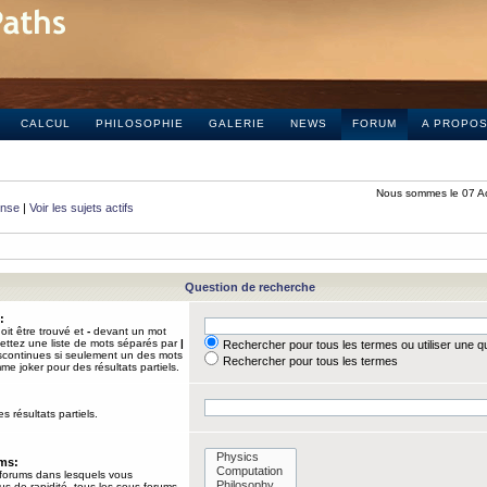
CALCUL
PHILOSOPHIE
GALERIE
NEWS
FORUM
A PROPO
Nous sommes le 07 A
onse
|
Voir les sujets actifs
Question de recherche
:
it être trouvé et
-
devant un mot
Mettez une liste de mots séparés par
|
Rechercher pour tous les termes ou utiliser une 
iscontinues si seulement un des mots
Rechercher pour tous les termes
mme joker pour des résultats partiels.
s résultats partiels.
ums:
 forums dans lesquels vous
us de rapidité, tous les sous-forums