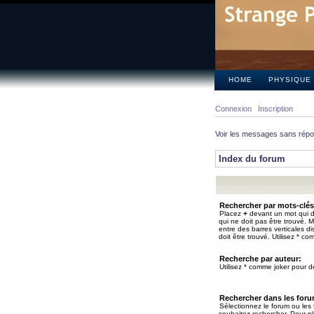
HOME
PHYSIQUE
Connexion
Inscription
Voir les messages sans rép
Index du forum
Rechercher par mots-clés
Placez
+
devant un mot qui do
qui ne doit pas être trouvé. 
entre des barres verticales d
doit être trouvé. Utilisez * co
Recherche par auteur:
Utilisez * comme joker pour de
Rechercher dans les for
Sélectionnez le forum ou les
souhaitez rechercher. Pour pl