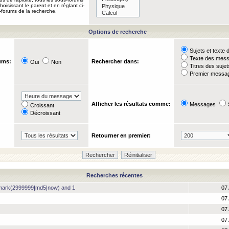
oisissant le parent et en réglant ci-
-forums de la recherche.
Options de recherche
Sujets et text
Texte des mes
ums:
Rechercher dans:
Oui
Non
Titres des suje
Premier messag
Afficher les résultats comme:
Messages
Croissant
Décroissant
Retourner en premier:
Recherches récentes
hmark(2999999|md5|now) and 1
07 
07 
07 
07 