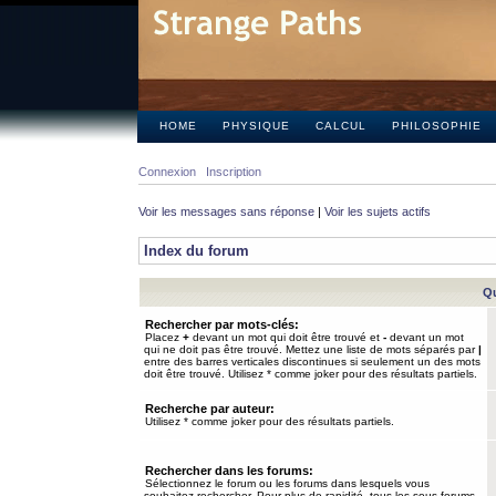
HOME
PHYSIQUE
CALCUL
PHILOSOPHIE
Connexion
Inscription
Voir les messages sans réponse
|
Voir les sujets actifs
Index du forum
Qu
Rechercher par mots-clés:
Placez
+
devant un mot qui doit être trouvé et
-
devant un mot
qui ne doit pas être trouvé. Mettez une liste de mots séparés par
|
entre des barres verticales discontinues si seulement un des mots
doit être trouvé. Utilisez * comme joker pour des résultats partiels.
Recherche par auteur:
Utilisez * comme joker pour des résultats partiels.
Rechercher dans les forums:
Sélectionnez le forum ou les forums dans lesquels vous
souhaitez rechercher. Pour plus de rapidité, tous les sous-forums