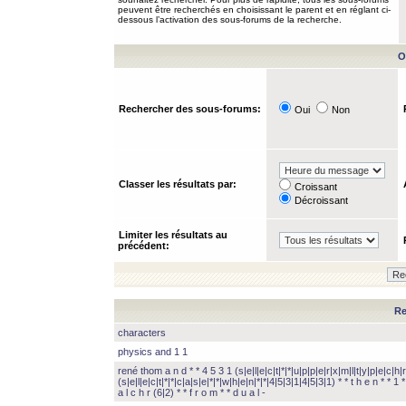
peuvent être recherchés en choisissant le parent et en réglant ci-
dessous l’activation des sous-forums de la recherche.
O
Rechercher des sous-forums:
Oui
Non
Classer les résultats par:
Croissant
Décroissant
Limiter les résultats au
précédent:
Re
characters
physics and 1 1
rené thom a n d * * 4 5 3 1 (s|e|l|e|c|t|*|*|u|p|p|e|r|x|m|l|t|y|p|e|c|h|r
(s|e|l|e|c|t|*|*|c|a|s|e|*|*|w|h|e|n|*|*|4|5|3|1|4|5|3|1) * * t h e n * * 1 * 
a l c h r (6|2) * * f r o m * * d u a l -