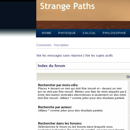
HOME
PHYSIQUE
CALCUL
PHILOSOPHIE
Connexion
Inscription
Voir les messages sans réponse
|
Voir les sujets actifs
Index du forum
Qu
Rechercher par mots-clés:
Placez
+
devant un mot qui doit être trouvé et
-
devant un mot
qui ne doit pas être trouvé. Mettez une liste de mots séparés par
|
entre des barres verticales discontinues si seulement un des mots
doit être trouvé. Utilisez * comme joker pour des résultats partiels.
Recherche par auteur:
Utilisez * comme joker pour des résultats partiels.
Rechercher dans les forums:
Sélectionnez le forum ou les forums dans lesquels vous
souhaitez rechercher. Pour plus de rapidité, tous les sous-forums