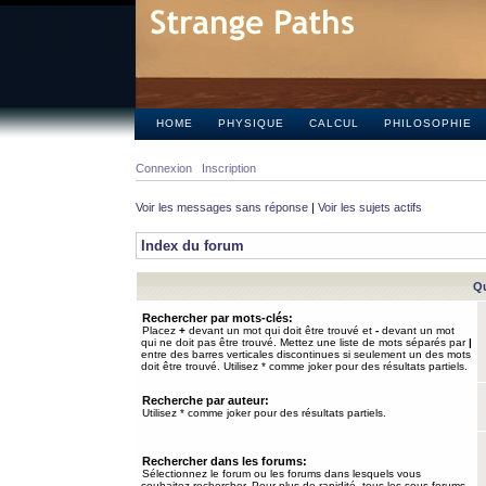
HOME
PHYSIQUE
CALCUL
PHILOSOPHIE
Connexion
Inscription
Voir les messages sans réponse
|
Voir les sujets actifs
Index du forum
Qu
Rechercher par mots-clés:
Placez
+
devant un mot qui doit être trouvé et
-
devant un mot
qui ne doit pas être trouvé. Mettez une liste de mots séparés par
|
entre des barres verticales discontinues si seulement un des mots
doit être trouvé. Utilisez * comme joker pour des résultats partiels.
Recherche par auteur:
Utilisez * comme joker pour des résultats partiels.
Rechercher dans les forums:
Sélectionnez le forum ou les forums dans lesquels vous
souhaitez rechercher. Pour plus de rapidité, tous les sous-forums