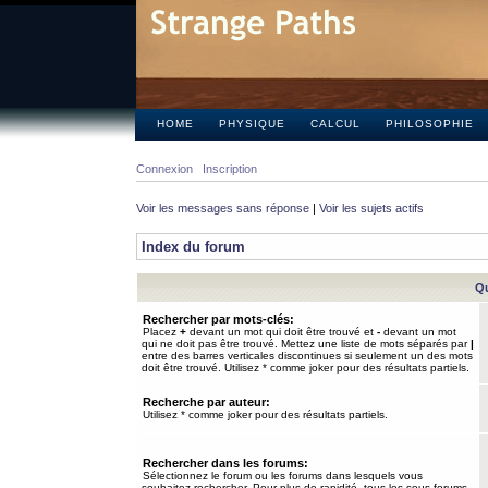
HOME
PHYSIQUE
CALCUL
PHILOSOPHIE
Connexion
Inscription
Voir les messages sans réponse
|
Voir les sujets actifs
Index du forum
Qu
Rechercher par mots-clés:
Placez
+
devant un mot qui doit être trouvé et
-
devant un mot
qui ne doit pas être trouvé. Mettez une liste de mots séparés par
|
entre des barres verticales discontinues si seulement un des mots
doit être trouvé. Utilisez * comme joker pour des résultats partiels.
Recherche par auteur:
Utilisez * comme joker pour des résultats partiels.
Rechercher dans les forums:
Sélectionnez le forum ou les forums dans lesquels vous
souhaitez rechercher. Pour plus de rapidité, tous les sous-forums