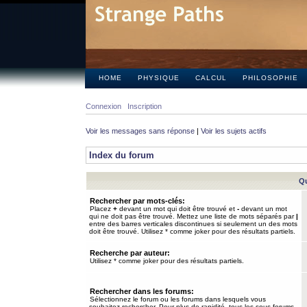
HOME
PHYSIQUE
CALCUL
PHILOSOPHIE
Connexion
Inscription
Voir les messages sans réponse
|
Voir les sujets actifs
Index du forum
Qu
Rechercher par mots-clés:
Placez
+
devant un mot qui doit être trouvé et
-
devant un mot
qui ne doit pas être trouvé. Mettez une liste de mots séparés par
|
entre des barres verticales discontinues si seulement un des mots
doit être trouvé. Utilisez * comme joker pour des résultats partiels.
Recherche par auteur:
Utilisez * comme joker pour des résultats partiels.
Rechercher dans les forums:
Sélectionnez le forum ou les forums dans lesquels vous
souhaitez rechercher. Pour plus de rapidité, tous les sous-forums