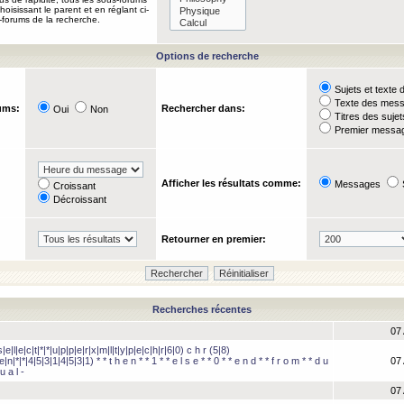
oisissant le parent et en réglant ci-
-forums de la recherche.
Options de recherche
Sujets et text
Texte des mes
ums:
Rechercher dans:
Oui
Non
Titres des suje
Premier messag
Afficher les résultats comme:
Messages
Croissant
Décroissant
Retourner en premier:
Recherches récentes
07 
e|l|e|c|t|*|*|u|p|p|e|r|x|m|l|t|y|p|e|c|h|r|6|0) c h r (5|8)
e|n|*|*|4|5|3|1|4|5|3|1) * * t h e n * * 1 * * e l s e * * 0 * * e n d * * f r o m * * d u
07 
u a l -
07 