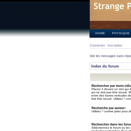
HOME
PHYSIQUE
Connexion
Inscription
Voir les messages sans rép
Index du forum
Rechercher par mots-clés
Placez
+
devant un mot qui do
qui ne doit pas être trouvé. 
entre des barres verticales d
doit être trouvé. Utilisez * co
Recherche par auteur:
Utilisez * comme joker pour de
Rechercher dans les for
Sélectionnez le forum ou les
souhaitez rechercher. Pour pl