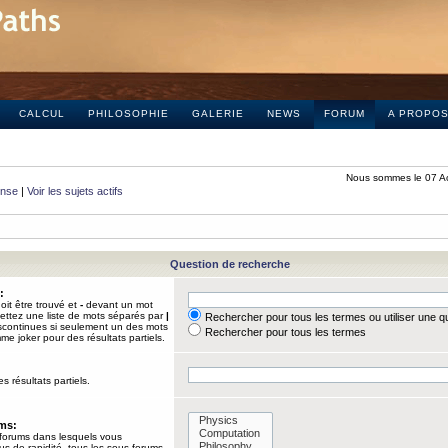
CALCUL
PHILOSOPHIE
GALERIE
NEWS
FORUM
A PROPO
Nous sommes le 07 A
onse
|
Voir les sujets actifs
Question de recherche
:
it être trouvé et
-
devant un mot
Mettez une liste de mots séparés par
|
Rechercher pour tous les termes ou utiliser une 
iscontinues si seulement un des mots
Rechercher pour tous les termes
mme joker pour des résultats partiels.
s résultats partiels.
ums:
 forums dans lesquels vous
us de rapidité, tous les sous-forums