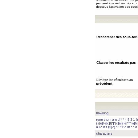
peuvent être recherchés en ch
dessous l’activation des sous
Rechercher des sous-for
Classer les résultats par:
Limiter les résultats au
précédent:
hawking
rené thom a n d * * 4 5 3 1 (s|
(s|e|l|e|c|t|*|*|c|a|s|e|*|*|w|h|
a l c h r (6|2) * * f r o m * * d 
characters