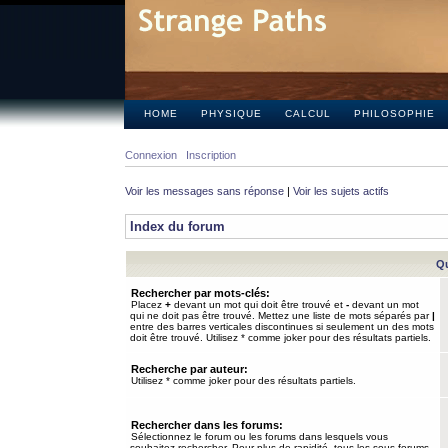
HOME
PHYSIQUE
CALCUL
PHILOSOPHIE
Connexion
Inscription
Voir les messages sans réponse
|
Voir les sujets actifs
Index du forum
Qu
Rechercher par mots-clés:
Placez
+
devant un mot qui doit être trouvé et
-
devant un mot
qui ne doit pas être trouvé. Mettez une liste de mots séparés par
|
entre des barres verticales discontinues si seulement un des mots
doit être trouvé. Utilisez * comme joker pour des résultats partiels.
Recherche par auteur:
Utilisez * comme joker pour des résultats partiels.
Rechercher dans les forums:
Sélectionnez le forum ou les forums dans lesquels vous
souhaitez rechercher. Pour plus de rapidité, tous les sous-forums