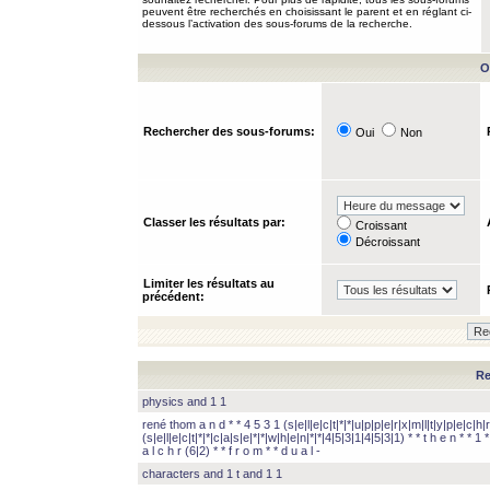
peuvent être recherchés en choisissant le parent et en réglant ci-
dessous l’activation des sous-forums de la recherche.
O
Rechercher des sous-forums:
Oui
Non
Classer les résultats par:
Croissant
Décroissant
Limiter les résultats au
précédent:
Re
physics and 1 1
rené thom a n d * * 4 5 3 1 (s|e|l|e|c|t|*|*|u|p|p|e|r|x|m|l|t|y|p|e|c|h|r
(s|e|l|e|c|t|*|*|c|a|s|e|*|*|w|h|e|n|*|*|4|5|3|1|4|5|3|1) * * t h e n * * 1 * 
a l c h r (6|2) * * f r o m * * d u a l -
characters and 1 t and 1 1