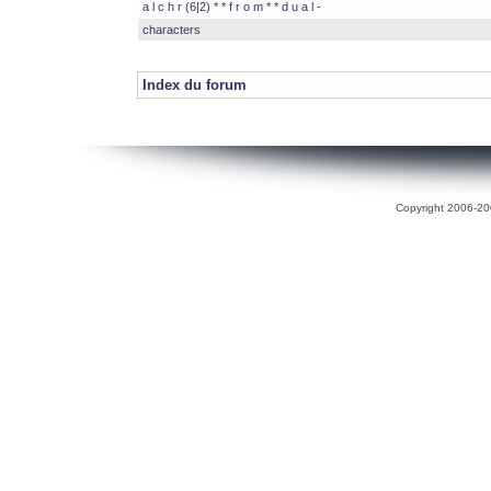
a l c h r (6|2) * * f r o m * * d u a l -
characters
Index du forum
Copyright 2006-200