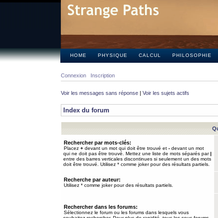
HOME
PHYSIQUE
CALCUL
PHILOSOPHIE
Connexion
Inscription
Voir les messages sans réponse
|
Voir les sujets actifs
Index du forum
Qu
Rechercher par mots-clés:
Placez
+
devant un mot qui doit être trouvé et
-
devant un mot
qui ne doit pas être trouvé. Mettez une liste de mots séparés par
|
entre des barres verticales discontinues si seulement un des mots
doit être trouvé. Utilisez * comme joker pour des résultats partiels.
Recherche par auteur:
Utilisez * comme joker pour des résultats partiels.
Rechercher dans les forums:
Sélectionnez le forum ou les forums dans lesquels vous
souhaitez rechercher. Pour plus de rapidité, tous les sous-forums