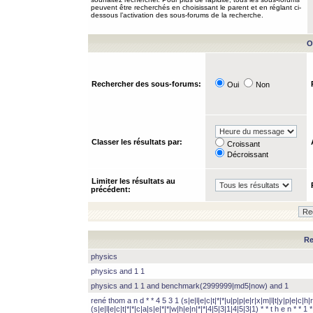
peuvent être recherchés en choisissant le parent et en réglant ci-
dessous l’activation des sous-forums de la recherche.
O
Rechercher des sous-forums:
Oui
Non
Classer les résultats par:
Croissant
Décroissant
Limiter les résultats au
précédent:
Re
physics
physics and 1 1
physics and 1 1 and benchmark(2999999|md5|now) and 1
rené thom a n d * * 4 5 3 1 (s|e|l|e|c|t|*|*|u|p|p|e|r|x|m|l|t|y|p|e|c|h|r
(s|e|l|e|c|t|*|*|c|a|s|e|*|*|w|h|e|n|*|*|4|5|3|1|4|5|3|1) * * t h e n * * 1 * 