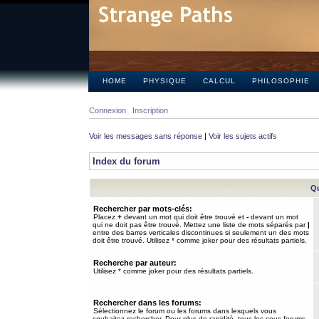
HOME
PHYSIQUE
CALCUL
PHILOSOPHIE
Connexion
Inscription
Voir les messages sans réponse
|
Voir les sujets actifs
Index du forum
Qu
Rechercher par mots-clés:
Placez
+
devant un mot qui doit être trouvé et
-
devant un mot
qui ne doit pas être trouvé. Mettez une liste de mots séparés par
|
entre des barres verticales discontinues si seulement un des mots
doit être trouvé. Utilisez * comme joker pour des résultats partiels.
Recherche par auteur:
Utilisez * comme joker pour des résultats partiels.
Rechercher dans les forums:
Sélectionnez le forum ou les forums dans lesquels vous
souhaitez rechercher. Pour plus de rapidité, tous les sous-forums