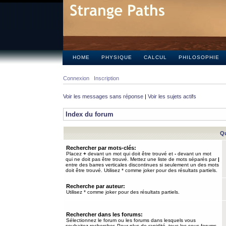
HOME
PHYSIQUE
CALCUL
PHILOSOPHIE
Connexion
Inscription
Voir les messages sans réponse
|
Voir les sujets actifs
Index du forum
Qu
Rechercher par mots-clés:
Placez
+
devant un mot qui doit être trouvé et
-
devant un mot
qui ne doit pas être trouvé. Mettez une liste de mots séparés par
|
entre des barres verticales discontinues si seulement un des mots
doit être trouvé. Utilisez * comme joker pour des résultats partiels.
Recherche par auteur:
Utilisez * comme joker pour des résultats partiels.
Rechercher dans les forums:
Sélectionnez le forum ou les forums dans lesquels vous
souhaitez rechercher. Pour plus de rapidité, tous les sous-forums