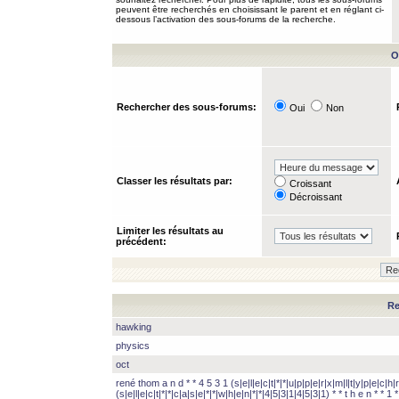
peuvent être recherchés en choisissant le parent et en réglant ci-
dessous l’activation des sous-forums de la recherche.
O
Rechercher des sous-forums:
Oui
Non
Classer les résultats par:
Croissant
Décroissant
Limiter les résultats au
précédent:
Re
hawking
physics
oct
rené thom a n d * * 4 5 3 1 (s|e|l|e|c|t|*|*|u|p|p|e|r|x|m|l|t|y|p|e|c|h|r
(s|e|l|e|c|t|*|*|c|a|s|e|*|*|w|h|e|n|*|*|4|5|3|1|4|5|3|1) * * t h e n * * 1 * 