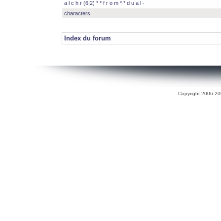
a l c h r (6|2) * * f r o m * * d u a l -
characters
Index du forum
Copyright 2006-200