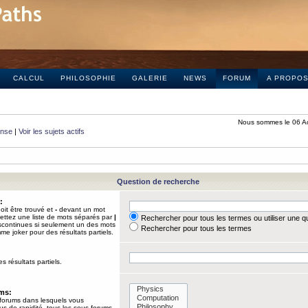
CALCUL
PHILOSOPHIE
GALERIE
NEWS
FORUM
A PROPO
Nous sommes le 06 A
onse
|
Voir les sujets actifs
Question de recherche
:
it être trouvé et
-
devant un mot
Mettez une liste de mots séparés par
|
Rechercher pour tous les termes ou utiliser une 
iscontinues si seulement un des mots
Rechercher pour tous les termes
mme joker pour des résultats partiels.
s résultats partiels.
ums:
 forums dans lesquels vous
us de rapidité, tous les sous-forums