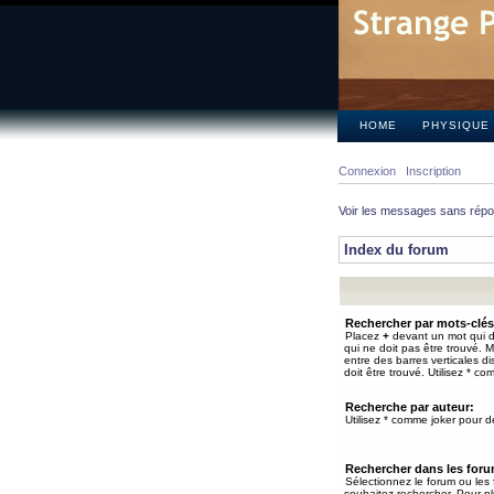
HOME
PHYSIQUE
Connexion
Inscription
Voir les messages sans rép
Index du forum
Rechercher par mots-clés
Placez
+
devant un mot qui do
qui ne doit pas être trouvé. 
entre des barres verticales d
doit être trouvé. Utilisez * co
Recherche par auteur:
Utilisez * comme joker pour de
Rechercher dans les for
Sélectionnez le forum ou les
souhaitez rechercher. Pour pl