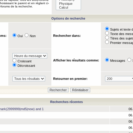
oisissant le parent et en réglant ci-
-forums de la recherche.
Options de recherche
Sujets et text
Texte des mes
ums:
Rechercher dans:
Oui
Non
Titres des suje
Premier messag
Afficher les résultats comme:
Messages
Croissant
Décroissant
Retourner en premier:
Recherches récentes
hmark(2999999|md5|now) and 1
06 
06 
06 
06 