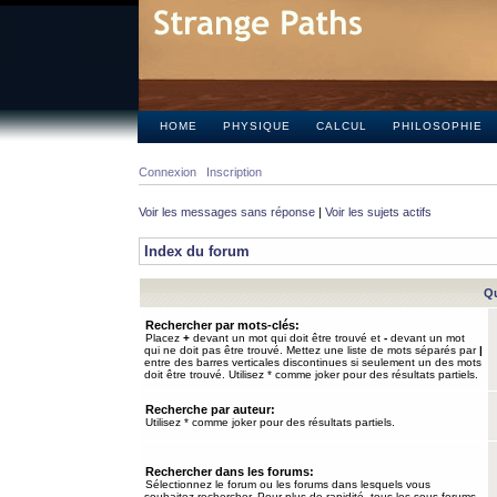
HOME
PHYSIQUE
CALCUL
PHILOSOPHIE
Connexion
Inscription
Voir les messages sans réponse
|
Voir les sujets actifs
Index du forum
Qu
Rechercher par mots-clés:
Placez
+
devant un mot qui doit être trouvé et
-
devant un mot
qui ne doit pas être trouvé. Mettez une liste de mots séparés par
|
entre des barres verticales discontinues si seulement un des mots
doit être trouvé. Utilisez * comme joker pour des résultats partiels.
Recherche par auteur:
Utilisez * comme joker pour des résultats partiels.
Rechercher dans les forums:
Sélectionnez le forum ou les forums dans lesquels vous
souhaitez rechercher. Pour plus de rapidité, tous les sous-forums