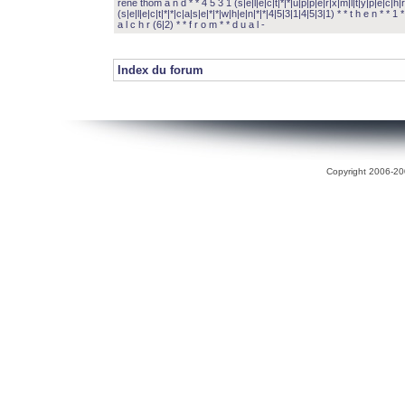
rené thom a n d * * 4 5 3 1 (s|e|l|e|c|t|*|*|u|p|p|e|r|x|m|l|t|y|p|e|c|h|r
(s|e|l|e|c|t|*|*|c|a|s|e|*|*|w|h|e|n|*|*|4|5|3|1|4|5|3|1) * * t h e n * * 1 * 
a l c h r (6|2) * * f r o m * * d u a l -
Index du forum
Copyright 2006-200