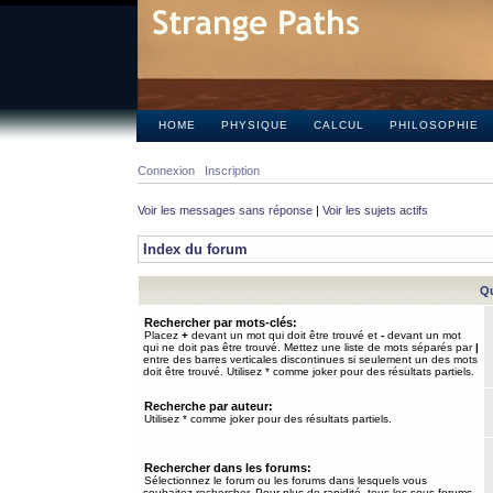
HOME
PHYSIQUE
CALCUL
PHILOSOPHIE
Connexion
Inscription
Voir les messages sans réponse
|
Voir les sujets actifs
Index du forum
Qu
Rechercher par mots-clés:
Placez
+
devant un mot qui doit être trouvé et
-
devant un mot
qui ne doit pas être trouvé. Mettez une liste de mots séparés par
|
entre des barres verticales discontinues si seulement un des mots
doit être trouvé. Utilisez * comme joker pour des résultats partiels.
Recherche par auteur:
Utilisez * comme joker pour des résultats partiels.
Rechercher dans les forums:
Sélectionnez le forum ou les forums dans lesquels vous
souhaitez rechercher. Pour plus de rapidité, tous les sous-forums