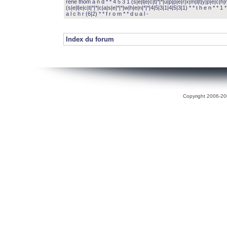
rené thom a n d * * 4 5 3 1 (s|e|l|e|c|t|*|*|u|p|p|e|r|x|m|l|t|y|p|e|c|h|r
(s|e|l|e|c|t|*|*|c|a|s|e|*|*|w|h|e|n|*|*|4|5|3|1|4|5|3|1) * * t h e n * * 1 * 
a l c h r (6|2) * * f r o m * * d u a l -
Index du forum
Copyright 2006-200