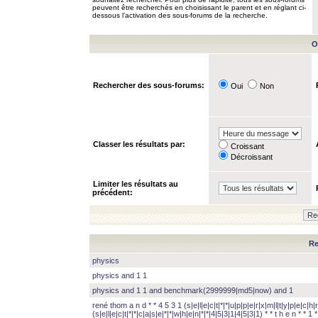
peuvent être recherchés en choisissant le parent et en réglant ci-
dessous l’activation des sous-forums de la recherche.
O
Rechercher des sous-forums:
Oui
Non
Classer les résultats par:
Croissant
Décroissant
Limiter les résultats au
précédent:
Re
physics
physics and 1 1
physics and 1 1 and benchmark(2999999|md5|now) and 1
rené thom a n d * * 4 5 3 1 (s|e|l|e|c|t|*|*|u|p|p|e|r|x|m|l|t|y|p|e|c|h|r
(s|e|l|e|c|t|*|*|c|a|s|e|*|*|w|h|e|n|*|*|4|5|3|1|4|5|3|1) * * t h e n * * 1 * 