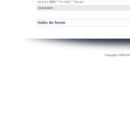
a l c h r (6|2) * * f r o m * * d u a l -
characters
Index du forum
Copyright 2006-200