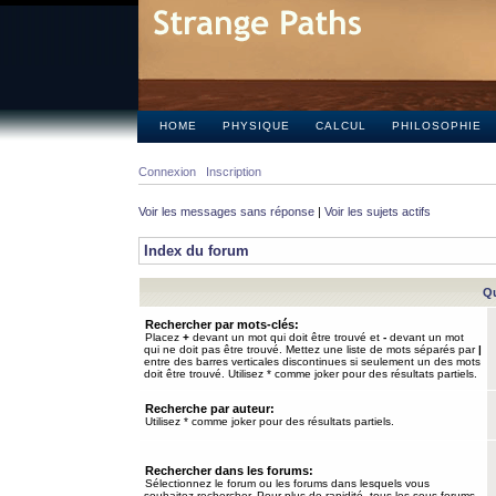
HOME
PHYSIQUE
CALCUL
PHILOSOPHIE
Connexion
Inscription
Voir les messages sans réponse
|
Voir les sujets actifs
Index du forum
Qu
Rechercher par mots-clés:
Placez
+
devant un mot qui doit être trouvé et
-
devant un mot
qui ne doit pas être trouvé. Mettez une liste de mots séparés par
|
entre des barres verticales discontinues si seulement un des mots
doit être trouvé. Utilisez * comme joker pour des résultats partiels.
Recherche par auteur:
Utilisez * comme joker pour des résultats partiels.
Rechercher dans les forums:
Sélectionnez le forum ou les forums dans lesquels vous
souhaitez rechercher. Pour plus de rapidité, tous les sous-forums