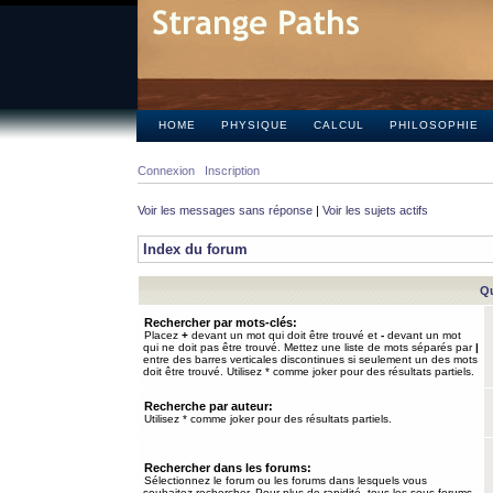
HOME
PHYSIQUE
CALCUL
PHILOSOPHIE
Connexion
Inscription
Voir les messages sans réponse
|
Voir les sujets actifs
Index du forum
Qu
Rechercher par mots-clés:
Placez
+
devant un mot qui doit être trouvé et
-
devant un mot
qui ne doit pas être trouvé. Mettez une liste de mots séparés par
|
entre des barres verticales discontinues si seulement un des mots
doit être trouvé. Utilisez * comme joker pour des résultats partiels.
Recherche par auteur:
Utilisez * comme joker pour des résultats partiels.
Rechercher dans les forums:
Sélectionnez le forum ou les forums dans lesquels vous
souhaitez rechercher. Pour plus de rapidité, tous les sous-forums