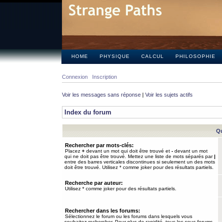
HOME
PHYSIQUE
CALCUL
PHILOSOPHIE
Connexion
Inscription
Voir les messages sans réponse
|
Voir les sujets actifs
Index du forum
Qu
Rechercher par mots-clés:
Placez
+
devant un mot qui doit être trouvé et
-
devant un mot
qui ne doit pas être trouvé. Mettez une liste de mots séparés par
|
entre des barres verticales discontinues si seulement un des mots
doit être trouvé. Utilisez * comme joker pour des résultats partiels.
Recherche par auteur:
Utilisez * comme joker pour des résultats partiels.
Rechercher dans les forums:
Sélectionnez le forum ou les forums dans lesquels vous
souhaitez rechercher. Pour plus de rapidité, tous les sous-forums