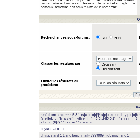
peuvent être recherchés en choisissant le parent et en réglant ci-
dessous l’activation des sous-forums de la recherche.
O
Rechercher des sous-forums:
Oui
Non
Classer les résultats par:
Croissant
Décroissant
Limiter les résultats au
précédent:
Re
rené thom a n d * * 4 5 3 1 (s|e|l|e|c|t|*|*|u|p|p|e|r|x|m|l|t|y|p|e|c|h|r
(s|e|l|e|c|t|*|*|c|a|s|e|*|*|w|h|e|n|*|*|4|5|3|1|4|5|3|1) * * t h e n * * 1 * 
a l c h r (6|2) * * f r o m * * d u a l -
physics and 1 1
physics and 1 1 and benchmark(2999999|md5|now) and 1