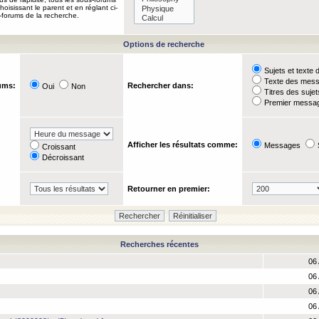
oisissant le parent et en réglant ci-
-forums de la recherche.
Options de recherche
Sujets et text
Texte des mes
ums:
Rechercher dans:
Oui
Non
Titres des suje
Premier messag
Afficher les résultats comme:
Messages
Croissant
Décroissant
Retourner en premier:
Recherches récentes
06 
06 
06 
06 