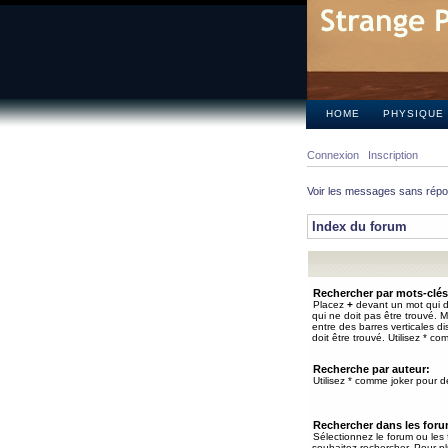
HOME
PHYSIQUE
Connexion
Inscription
Voir les messages sans rép
Index du forum
Rechercher par mots-clés
Placez
+
devant un mot qui do
qui ne doit pas être trouvé. 
entre des barres verticales d
doit être trouvé. Utilisez * co
Recherche par auteur:
Utilisez * comme joker pour de
Rechercher dans les for
Sélectionnez le forum ou les
souhaitez rechercher. Pour pl