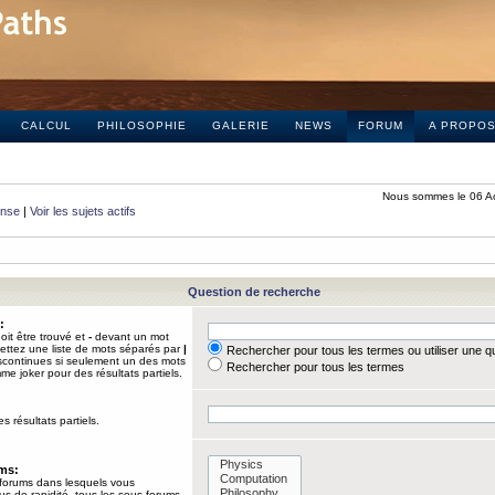
CALCUL
PHILOSOPHIE
GALERIE
NEWS
FORUM
A PROPO
Nous sommes le 06 A
onse
|
Voir les sujets actifs
Question de recherche
:
it être trouvé et
-
devant un mot
Mettez une liste de mots séparés par
|
Rechercher pour tous les termes ou utiliser une 
iscontinues si seulement un des mots
Rechercher pour tous les termes
mme joker pour des résultats partiels.
s résultats partiels.
ums:
 forums dans lesquels vous
us de rapidité, tous les sous-forums