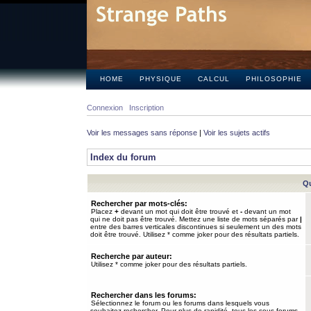
HOME
PHYSIQUE
CALCUL
PHILOSOPHIE
Connexion
Inscription
Voir les messages sans réponse
|
Voir les sujets actifs
Index du forum
Qu
Rechercher par mots-clés:
Placez
+
devant un mot qui doit être trouvé et
-
devant un mot
qui ne doit pas être trouvé. Mettez une liste de mots séparés par
|
entre des barres verticales discontinues si seulement un des mots
doit être trouvé. Utilisez * comme joker pour des résultats partiels.
Recherche par auteur:
Utilisez * comme joker pour des résultats partiels.
Rechercher dans les forums:
Sélectionnez le forum ou les forums dans lesquels vous
souhaitez rechercher. Pour plus de rapidité, tous les sous-forums