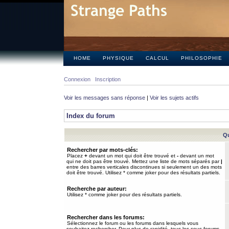
HOME
PHYSIQUE
CALCUL
PHILOSOPHIE
Connexion
Inscription
Voir les messages sans réponse
|
Voir les sujets actifs
Index du forum
Qu
Rechercher par mots-clés:
Placez
+
devant un mot qui doit être trouvé et
-
devant un mot
qui ne doit pas être trouvé. Mettez une liste de mots séparés par
|
entre des barres verticales discontinues si seulement un des mots
doit être trouvé. Utilisez * comme joker pour des résultats partiels.
Recherche par auteur:
Utilisez * comme joker pour des résultats partiels.
Rechercher dans les forums:
Sélectionnez le forum ou les forums dans lesquels vous
souhaitez rechercher. Pour plus de rapidité, tous les sous-forums