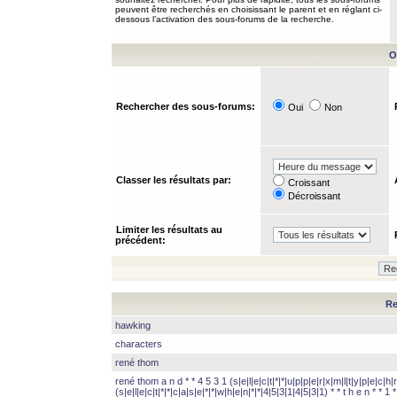
peuvent être recherchés en choisissant le parent et en réglant ci-
dessous l’activation des sous-forums de la recherche.
O
Rechercher des sous-forums:
Oui
Non
Classer les résultats par:
Croissant
Décroissant
Limiter les résultats au
précédent:
Re
hawking
characters
rené thom
rené thom a n d * * 4 5 3 1 (s|e|l|e|c|t|*|*|u|p|p|e|r|x|m|l|t|y|p|e|c|h|r
(s|e|l|e|c|t|*|*|c|a|s|e|*|*|w|h|e|n|*|*|4|5|3|1|4|5|3|1) * * t h e n * * 1 * 