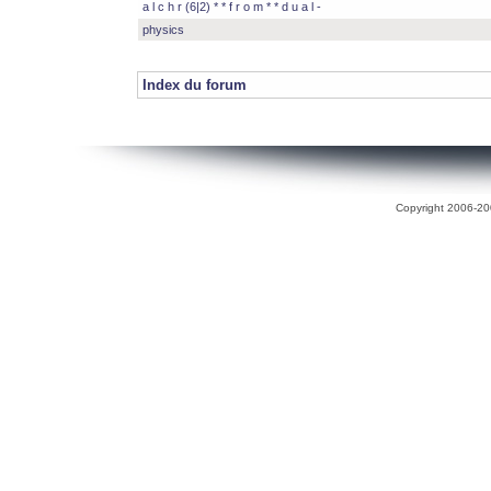
a l c h r (6|2) * * f r o m * * d u a l -
physics
Index du forum
Copyright 2006-200