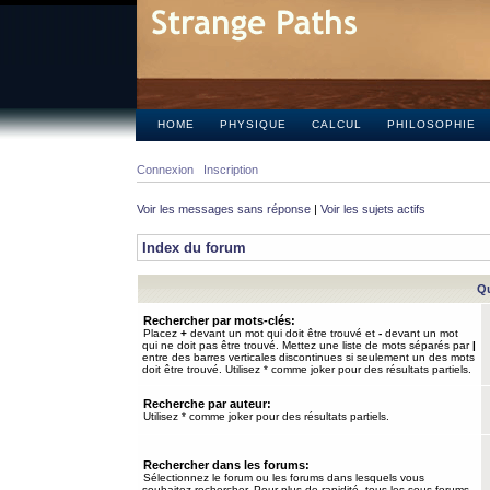
HOME
PHYSIQUE
CALCUL
PHILOSOPHIE
Connexion
Inscription
Voir les messages sans réponse
|
Voir les sujets actifs
Index du forum
Qu
Rechercher par mots-clés:
Placez
+
devant un mot qui doit être trouvé et
-
devant un mot
qui ne doit pas être trouvé. Mettez une liste de mots séparés par
|
entre des barres verticales discontinues si seulement un des mots
doit être trouvé. Utilisez * comme joker pour des résultats partiels.
Recherche par auteur:
Utilisez * comme joker pour des résultats partiels.
Rechercher dans les forums:
Sélectionnez le forum ou les forums dans lesquels vous
souhaitez rechercher. Pour plus de rapidité, tous les sous-forums