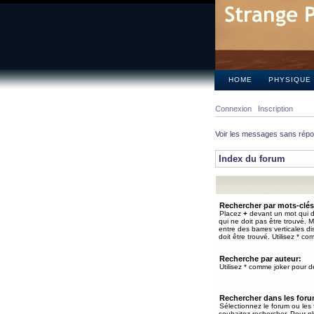
HOME
PHYSIQUE
Connexion
Inscription
Voir les messages sans rép
Index du forum
Rechercher par mots-clés
Placez
+
devant un mot qui do
qui ne doit pas être trouvé. 
entre des barres verticales d
doit être trouvé. Utilisez * co
Recherche par auteur:
Utilisez * comme joker pour de
Rechercher dans les for
Sélectionnez le forum ou les
souhaitez rechercher. Pour pl