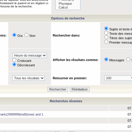
oisissant le parent et en réglant ci-
-forums de la recherche.
Options de recherche
Sujets et text
Texte des mes
ums:
Rechercher dans:
Oui
Non
Titres des suje
Premier messag
Afficher les résultats comme:
Messages
Croissant
Décroissant
Retourner en premier:
Recherches récentes
07 
hmark(2999999|md5|now) and 1
07 
07 
07 