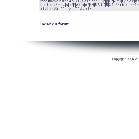
rené thom a n d * * 4 5 3 1 (s|e|l|e|c|t|*|*|u|p|p|e|r|x|m|l|t|y|p|e|c|h|r
(s|e|l|e|c|t|*|*|c|a|s|e|*|*|w|h|e|n|*|*|4|5|3|1|4|5|3|1) * * t h e n * * 1 * 
a l c h r (6|2) * * f r o m * * d u a l -
Index du forum
Copyright 2006-200