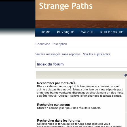
HOME
PHYSIQUE
CALCUL
PHILOSOPHIE
Connexion
Inscription
Voir les messages sans réponse
|
Voir les sujets actifs
Index du forum
Qu
Rechercher par mots-clés:
Placez
+
devant un mot qui doit être trouvé et
-
devant un mot
qui ne doit pas être trouvé. Mettez une liste de mots séparés par
|
entre des barres verticales discontinues si seulement un des mots
doit être trouvé. Utilisez * comme joker pour des résultats partiels.
Recherche par auteur:
Utilisez * comme joker pour des résultats partiels.
Rechercher dans les forums:
Sélectionnez le forum ou les forums dans lesquels vous
souhaitez rechercher. Pour plus de rapidité, tous les sous-forums