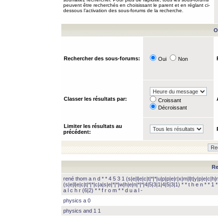
peuvent être recherchés en choisissant le parent et en réglant ci-
dessous l’activation des sous-forums de la recherche.
O
Rechercher des sous-forums:
Oui
Non
Classer les résultats par:
Croissant
Décroissant
Limiter les résultats au
précédent:
Re
rené thom a n d * * 4 5 3 1 (s|e|l|e|c|t|*|*|u|p|p|e|r|x|m|l|t|y|p|e|c|h|r
(s|e|l|e|c|t|*|*|c|a|s|e|*|*|w|h|e|n|*|*|4|5|3|1|4|5|3|1) * * t h e n * * 1 * 
a l c h r (6|2) * * f r o m * * d u a l -
physics a 0
physics and 1 1