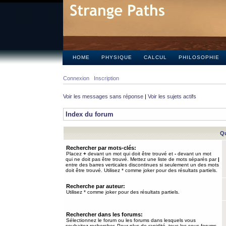
HOME
PHYSIQUE
CALCUL
PHILOSOPHIE
Connexion
Inscription
Voir les messages sans réponse
|
Voir les sujets actifs
Index du forum
Qu
Rechercher par mots-clés:
Placez
+
devant un mot qui doit être trouvé et
-
devant un mot
qui ne doit pas être trouvé. Mettez une liste de mots séparés par
|
entre des barres verticales discontinues si seulement un des mots
doit être trouvé. Utilisez * comme joker pour des résultats partiels.
Recherche par auteur:
Utilisez * comme joker pour des résultats partiels.
Rechercher dans les forums:
Sélectionnez le forum ou les forums dans lesquels vous
souhaitez rechercher. Pour plus de rapidité, tous les sous-forums