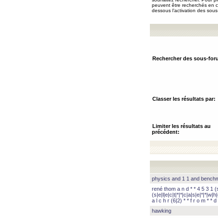
peuvent être recherchés en ch
dessous l’activation des sous
Rechercher des sous-for
Classer les résultats par:
Limiter les résultats au
précédent:
physics and 1 1 and benc
rené thom a n d * * 4 5 3 1 (s|
(s|e|l|e|c|t|*|*|c|a|s|e|*|*|w|h|
a l c h r (6|2) * * f r o m * * d 
hawking