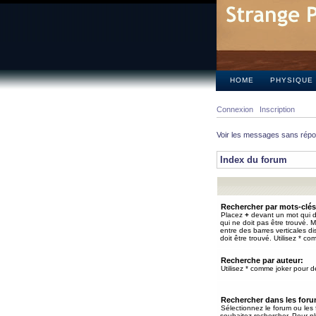
HOME
PHYSIQUE
Connexion
Inscription
Voir les messages sans rép
Index du forum
Rechercher par mots-clés
Placez
+
devant un mot qui do
qui ne doit pas être trouvé. 
entre des barres verticales d
doit être trouvé. Utilisez * co
Recherche par auteur:
Utilisez * comme joker pour de
Rechercher dans les for
Sélectionnez le forum ou les
souhaitez rechercher. Pour pl