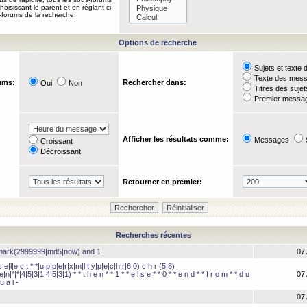
oisissant le parent et en réglant ci-
-forums de la recherche.
Options de recherche
Sujets et text
Texte des mes
ums:
Rechercher dans:
Oui
Non
Titres des suje
Premier messag
Afficher les résultats comme:
Messages
Croissant
Décroissant
Retourner en premier:
Recherches récentes
hmark(2999999|md5|now) and 1
07 
e|l|e|c|t|*|*|u|p|p|e|r|x|m|l|t|y|p|e|c|h|r|6|0) c h r (5|8)
e|n|*|*|4|5|3|1|4|5|3|1) * * t h e n * * 1 * * e l s e * * 0 * * e n d * * f r o m * * d u
07 
u a l -
07 