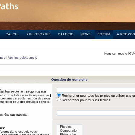
CALCUL
PHILOSOPHIE
GALERIE
NEWS
FORUM
A PROPO
Nous sommes le 07 A
onse
|
Voir les sujets actifs
Question de recherche
:
it être trouvé et
-
devant un mot
Mettez une liste de mots séparés par
|
Rechercher pour tous les termes ou utiliser une 
iscontinues si seulement un des mots
Rechercher pour tous les termes
mme joker pour des résultats partiels.
s résultats partiels.
ums:
 forums dans lesquels vous
us de rapidité, tous les sous-forums