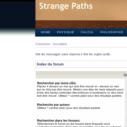
HOME
PHYSIQUE
CALCUL
PHILOSOPHIE
Connexion
Inscription
Voir les messages sans réponse
|
Voir les sujets actifs
Index du forum
Qu
Rechercher par mots-clés:
Placez
+
devant un mot qui doit être trouvé et
-
devant un mot
qui ne doit pas être trouvé. Mettez une liste de mots séparés par
|
entre des barres verticales discontinues si seulement un des mots
doit être trouvé. Utilisez * comme joker pour des résultats partiels.
Recherche par auteur:
Utilisez * comme joker pour des résultats partiels.
Rechercher dans les forums:
Sélectionnez le forum ou les forums dans lesquels vous
souhaitez rechercher. Pour plus de rapidité, tous les sous-forums