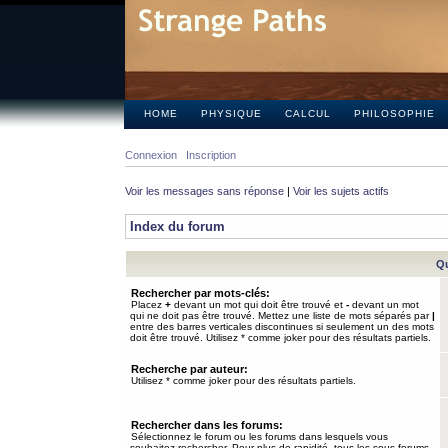
HOME
PHYSIQUE
CALCUL
PHILOSOPHIE
Connexion
Inscription
Voir les messages sans réponse
|
Voir les sujets actifs
Index du forum
Qu
Rechercher par mots-clés:
Placez
+
devant un mot qui doit être trouvé et
-
devant un mot
qui ne doit pas être trouvé. Mettez une liste de mots séparés par
|
entre des barres verticales discontinues si seulement un des mots
doit être trouvé. Utilisez * comme joker pour des résultats partiels.
Recherche par auteur:
Utilisez * comme joker pour des résultats partiels.
Rechercher dans les forums:
Sélectionnez le forum ou les forums dans lesquels vous
souhaitez rechercher. Pour plus de rapidité, tous les sous-forums