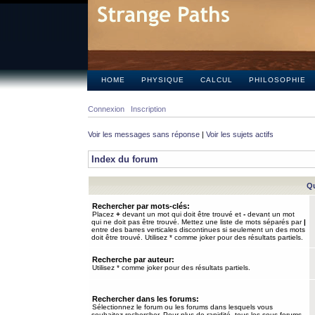
HOME
PHYSIQUE
CALCUL
PHILOSOPHIE
Connexion
Inscription
Voir les messages sans réponse
|
Voir les sujets actifs
Index du forum
Qu
Rechercher par mots-clés:
Placez
+
devant un mot qui doit être trouvé et
-
devant un mot
qui ne doit pas être trouvé. Mettez une liste de mots séparés par
|
entre des barres verticales discontinues si seulement un des mots
doit être trouvé. Utilisez * comme joker pour des résultats partiels.
Recherche par auteur:
Utilisez * comme joker pour des résultats partiels.
Rechercher dans les forums:
Sélectionnez le forum ou les forums dans lesquels vous
souhaitez rechercher. Pour plus de rapidité, tous les sous-forums