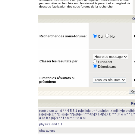
peuvent être recherchés en choisissant le parent et en réglant ci-
dessous l’activation des sous-forums de la recherche.
O
Rechercher des sous-forums:
Oui
Non
Classer les résultats par:
Croissant
Décroissant
Limiter les résultats au
précédent:
Re
rené thom a n d * * 4 5 3 1 (s|e|l|e|c|t|*|*|u|p|p|e|r|x|m|l|t|y|p|e|c|h|r
(s|e|l|e|c|t|*|*|c|a|s|e|*|*|w|h|e|n|*|*|4|5|3|1|4|5|3|1) * * t h e n * * 1 * 
a l c h r (6|2) * * f r o m * * d u a l -
physics and 1 1
characters