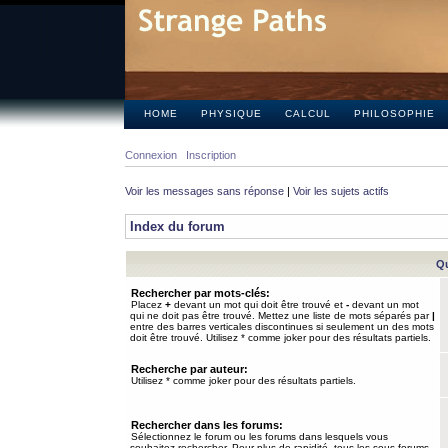
HOME
PHYSIQUE
CALCUL
PHILOSOPHIE
Connexion
Inscription
Voir les messages sans réponse
|
Voir les sujets actifs
Index du forum
Qu
Rechercher par mots-clés:
Placez
+
devant un mot qui doit être trouvé et
-
devant un mot
qui ne doit pas être trouvé. Mettez une liste de mots séparés par
|
entre des barres verticales discontinues si seulement un des mots
doit être trouvé. Utilisez * comme joker pour des résultats partiels.
Recherche par auteur:
Utilisez * comme joker pour des résultats partiels.
Rechercher dans les forums:
Sélectionnez le forum ou les forums dans lesquels vous
souhaitez rechercher. Pour plus de rapidité, tous les sous-forums