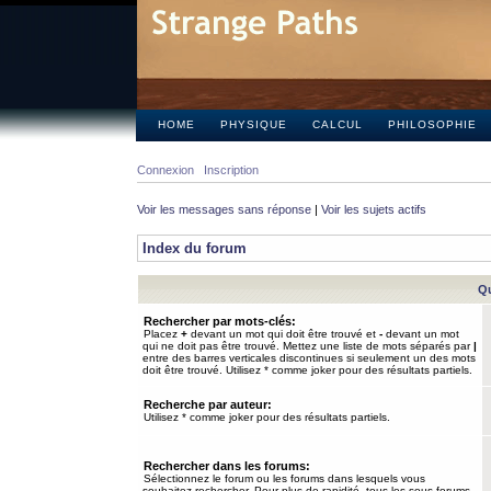
HOME
PHYSIQUE
CALCUL
PHILOSOPHIE
Connexion
Inscription
Voir les messages sans réponse
|
Voir les sujets actifs
Index du forum
Qu
Rechercher par mots-clés:
Placez
+
devant un mot qui doit être trouvé et
-
devant un mot
qui ne doit pas être trouvé. Mettez une liste de mots séparés par
|
entre des barres verticales discontinues si seulement un des mots
doit être trouvé. Utilisez * comme joker pour des résultats partiels.
Recherche par auteur:
Utilisez * comme joker pour des résultats partiels.
Rechercher dans les forums:
Sélectionnez le forum ou les forums dans lesquels vous
souhaitez rechercher. Pour plus de rapidité, tous les sous-forums