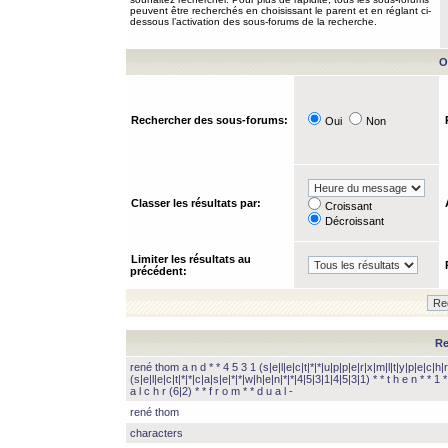
peuvent être recherchés en choisissant le parent et en réglant ci-
dessous l’activation des sous-forums de la recherche.
O
Rechercher des sous-forums:
Oui
Non
Classer les résultats par:
Croissant
Décroissant
Limiter les résultats au
précédent:
Re
rené thom a n d * * 4 5 3 1 (s|e|l|e|c|t|*|*|u|p|p|e|r|x|m|l|t|y|p|e|c|h|r
(s|e|l|e|c|t|*|*|c|a|s|e|*|*|w|h|e|n|*|*|4|5|3|1|4|5|3|1) * * t h e n * * 1 * 
a l c h r (6|2) * * f r o m * * d u a l -
rené thom
characters