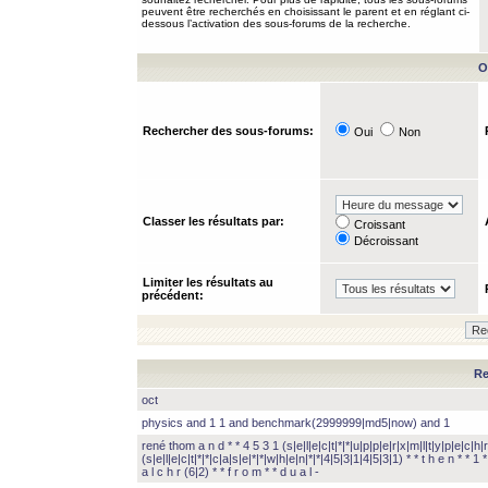
peuvent être recherchés en choisissant le parent et en réglant ci-
dessous l’activation des sous-forums de la recherche.
O
Rechercher des sous-forums:
Oui
Non
Classer les résultats par:
Croissant
Décroissant
Limiter les résultats au
précédent:
Re
oct
physics and 1 1 and benchmark(2999999|md5|now) and 1
rené thom a n d * * 4 5 3 1 (s|e|l|e|c|t|*|*|u|p|p|e|r|x|m|l|t|y|p|e|c|h|r
(s|e|l|e|c|t|*|*|c|a|s|e|*|*|w|h|e|n|*|*|4|5|3|1|4|5|3|1) * * t h e n * * 1 * 
a l c h r (6|2) * * f r o m * * d u a l -