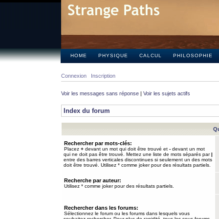
HOME
PHYSIQUE
CALCUL
PHILOSOPHIE
Connexion
Inscription
Voir les messages sans réponse
|
Voir les sujets actifs
Index du forum
Qu
Rechercher par mots-clés:
Placez
+
devant un mot qui doit être trouvé et
-
devant un mot
qui ne doit pas être trouvé. Mettez une liste de mots séparés par
|
entre des barres verticales discontinues si seulement un des mots
doit être trouvé. Utilisez * comme joker pour des résultats partiels.
Recherche par auteur:
Utilisez * comme joker pour des résultats partiels.
Rechercher dans les forums:
Sélectionnez le forum ou les forums dans lesquels vous
souhaitez rechercher. Pour plus de rapidité, tous les sous-forums