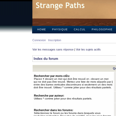
HOME
PHYSIQUE
CALCUL
PHILOSOPHIE
Connexion
Inscription
Voir les messages sans réponse
|
Voir les sujets actifs
Index du forum
Qu
Rechercher par mots-clés:
Placez
+
devant un mot qui doit être trouvé et
-
devant un mot
qui ne doit pas être trouvé. Mettez une liste de mots séparés par
|
entre des barres verticales discontinues si seulement un des mots
doit être trouvé. Utilisez * comme joker pour des résultats partiels.
Recherche par auteur:
Utilisez * comme joker pour des résultats partiels.
Rechercher dans les forums:
Sélectionnez le forum ou les forums dans lesquels vous
souhaitez rechercher. Pour plus de rapidité, tous les sous-forums