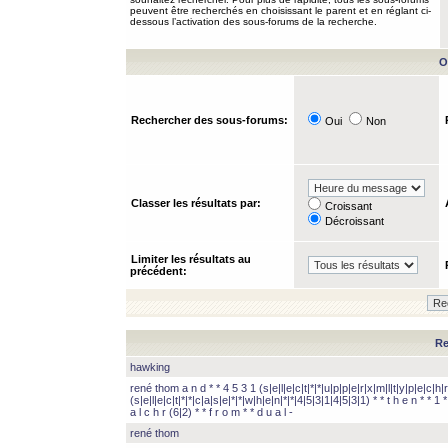
peuvent être recherchés en choisissant le parent et en réglant ci-
dessous l’activation des sous-forums de la recherche.
O
Rechercher des sous-forums:
Oui
Non
Classer les résultats par:
Croissant
Décroissant
Limiter les résultats au
précédent:
Re
hawking
rené thom a n d * * 4 5 3 1 (s|e|l|e|c|t|*|*|u|p|p|e|r|x|m|l|t|y|p|e|c|h|r
(s|e|l|e|c|t|*|*|c|a|s|e|*|*|w|h|e|n|*|*|4|5|3|1|4|5|3|1) * * t h e n * * 1 * 
a l c h r (6|2) * * f r o m * * d u a l -
rené thom