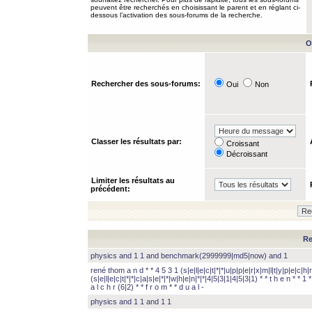
peuvent être recherchés en choisissant le parent et en réglant ci-
dessous l’activation des sous-forums de la recherche.
O
Rechercher des sous-forums:
Oui
Non
Classer les résultats par:
Croissant
Décroissant
Limiter les résultats au
précédent:
Re
physics and 1 1 and benchmark(2999999|md5|now) and 1
rené thom a n d * * 4 5 3 1 (s|e|l|e|c|t|*|*|u|p|p|e|r|x|m|l|t|y|p|e|c|h|r
(s|e|l|e|c|t|*|*|c|a|s|e|*|*|w|h|e|n|*|*|4|5|3|1|4|5|3|1) * * t h e n * * 1 * 
a l c h r (6|2) * * f r o m * * d u a l -
physics and 1 1 and 1 1