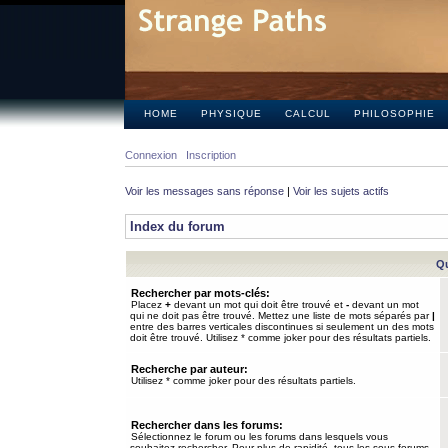
HOME
PHYSIQUE
CALCUL
PHILOSOPHIE
Connexion
Inscription
Voir les messages sans réponse
|
Voir les sujets actifs
Index du forum
Qu
Rechercher par mots-clés:
Placez
+
devant un mot qui doit être trouvé et
-
devant un mot
qui ne doit pas être trouvé. Mettez une liste de mots séparés par
|
entre des barres verticales discontinues si seulement un des mots
doit être trouvé. Utilisez * comme joker pour des résultats partiels.
Recherche par auteur:
Utilisez * comme joker pour des résultats partiels.
Rechercher dans les forums:
Sélectionnez le forum ou les forums dans lesquels vous
souhaitez rechercher. Pour plus de rapidité, tous les sous-forums