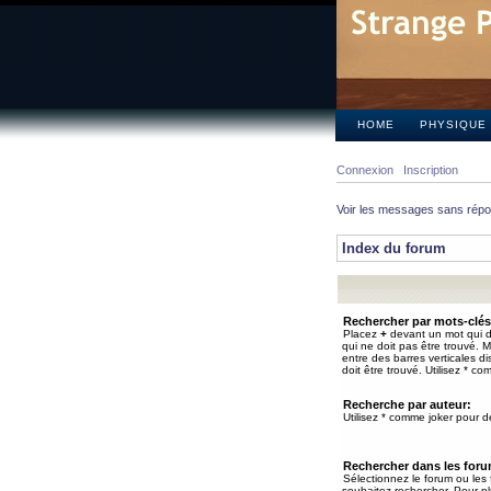
HOME
PHYSIQUE
Connexion
Inscription
Voir les messages sans rép
Index du forum
Rechercher par mots-clés
Placez
+
devant un mot qui do
qui ne doit pas être trouvé. 
entre des barres verticales d
doit être trouvé. Utilisez * co
Recherche par auteur:
Utilisez * comme joker pour de
Rechercher dans les for
Sélectionnez le forum ou les
souhaitez rechercher. Pour pl