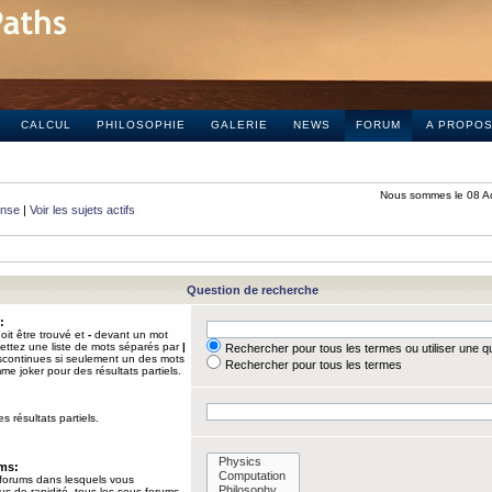
CALCUL
PHILOSOPHIE
GALERIE
NEWS
FORUM
A PROPO
Nous sommes le 08 A
onse
|
Voir les sujets actifs
Question de recherche
:
it être trouvé et
-
devant un mot
Mettez une liste de mots séparés par
|
Rechercher pour tous les termes ou utiliser une 
iscontinues si seulement un des mots
Rechercher pour tous les termes
mme joker pour des résultats partiels.
s résultats partiels.
ums:
 forums dans lesquels vous
us de rapidité, tous les sous-forums