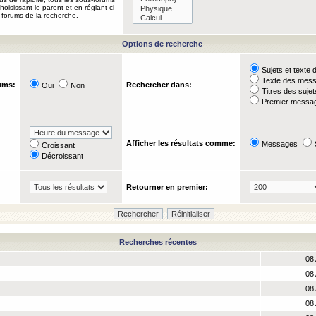
oisissant le parent et en réglant ci-
-forums de la recherche.
Options de recherche
Sujets et text
Texte des mes
ums:
Rechercher dans:
Oui
Non
Titres des suje
Premier messag
Afficher les résultats comme:
Messages
Croissant
Décroissant
Retourner en premier:
Recherches récentes
08 
08 
08 
08 