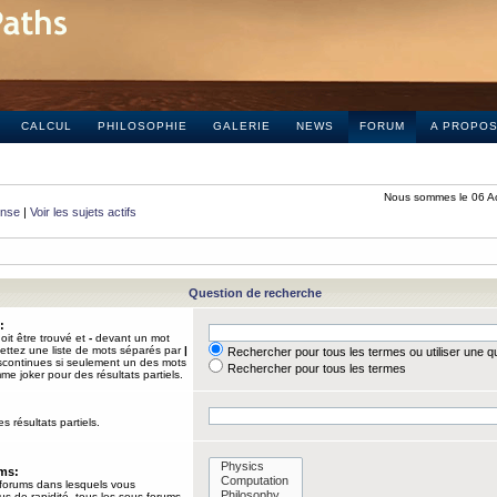
CALCUL
PHILOSOPHIE
GALERIE
NEWS
FORUM
A PROPO
Nous sommes le 06 A
onse
|
Voir les sujets actifs
Question de recherche
:
it être trouvé et
-
devant un mot
Mettez une liste de mots séparés par
|
Rechercher pour tous les termes ou utiliser une 
iscontinues si seulement un des mots
Rechercher pour tous les termes
mme joker pour des résultats partiels.
s résultats partiels.
ums:
 forums dans lesquels vous
us de rapidité, tous les sous-forums