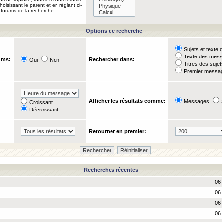
oisissant le parent et en réglant ci-
-forums de la recherche.
Options de recherche
Sujets et text
Texte des mes
ums:
Rechercher dans:
Oui
Non
Titres des suje
Premier messag
Afficher les résultats comme:
Messages
Croissant
Décroissant
Retourner en premier:
Recherches récentes
06 
06 
06 
06 