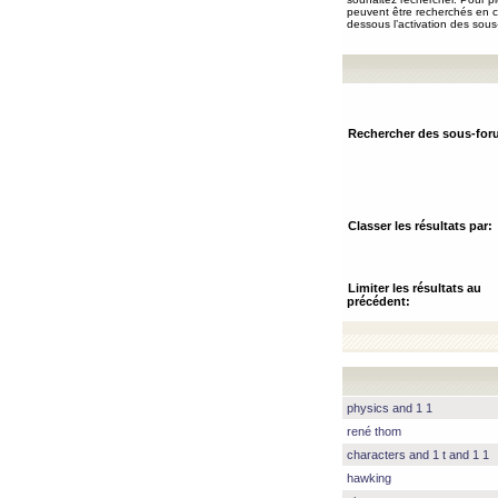
peuvent être recherchés en ch
dessous l’activation des sous
Rechercher des sous-for
Classer les résultats par:
Limiter les résultats au
précédent:
physics and 1 1
rené thom
characters and 1 t and 1 1
hawking