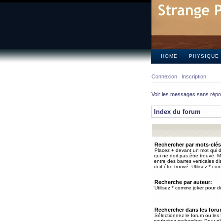
HOME
PHYSIQUE
Connexion
Inscription
Voir les messages sans rép
Index du forum
Rechercher par mots-clés
Placez
+
devant un mot qui do
qui ne doit pas être trouvé. 
entre des barres verticales d
doit être trouvé. Utilisez * co
Recherche par auteur:
Utilisez * comme joker pour de
Rechercher dans les for
Sélectionnez le forum ou les
souhaitez rechercher. Pour pl