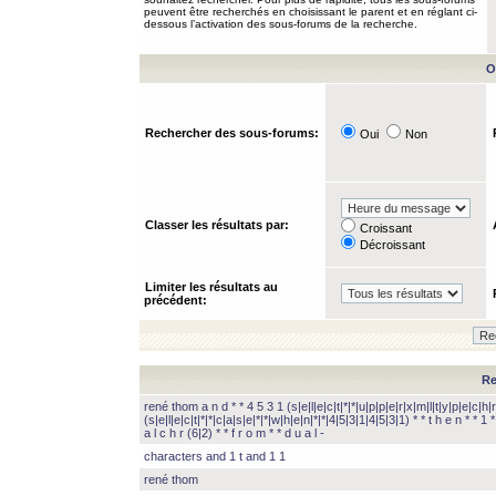
peuvent être recherchés en choisissant le parent et en réglant ci-
dessous l’activation des sous-forums de la recherche.
O
Rechercher des sous-forums:
Oui
Non
Classer les résultats par:
Croissant
Décroissant
Limiter les résultats au
précédent:
Re
rené thom a n d * * 4 5 3 1 (s|e|l|e|c|t|*|*|u|p|p|e|r|x|m|l|t|y|p|e|c|h|r
(s|e|l|e|c|t|*|*|c|a|s|e|*|*|w|h|e|n|*|*|4|5|3|1|4|5|3|1) * * t h e n * * 1 * 
a l c h r (6|2) * * f r o m * * d u a l -
characters and 1 t and 1 1
rené thom