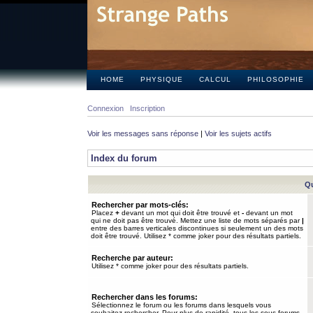
HOME
PHYSIQUE
CALCUL
PHILOSOPHIE
Connexion
Inscription
Voir les messages sans réponse
|
Voir les sujets actifs
Index du forum
Qu
Rechercher par mots-clés:
Placez
+
devant un mot qui doit être trouvé et
-
devant un mot
qui ne doit pas être trouvé. Mettez une liste de mots séparés par
|
entre des barres verticales discontinues si seulement un des mots
doit être trouvé. Utilisez * comme joker pour des résultats partiels.
Recherche par auteur:
Utilisez * comme joker pour des résultats partiels.
Rechercher dans les forums:
Sélectionnez le forum ou les forums dans lesquels vous
souhaitez rechercher. Pour plus de rapidité, tous les sous-forums