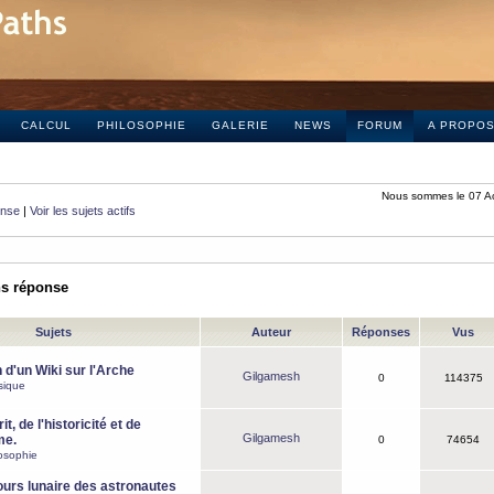
CALCUL
PHILOSOPHIE
GALERIE
NEWS
FORUM
A PROPO
Nous sommes le 07 A
onse
|
Voir les sujets actifs
ns réponse
Sujets
Auteur
Réponses
Vus
 d'un Wiki sur l'Arche
Gilgamesh
0
114375
sique
it, de l'historicité et de
Gilgamesh
me.
0
74654
osophie
ours lunaire des astronautes