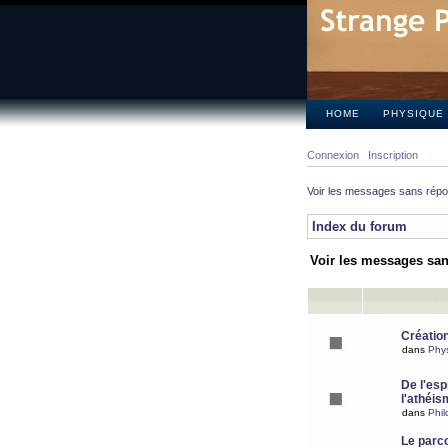
HOME
PHYSIQUE
Connexion
Inscription
Voir les messages sans rép
Index du forum
Voir les messages sa
Création
dans
Phy
De l'espr
l'athéis
dans
Phil
Le parc