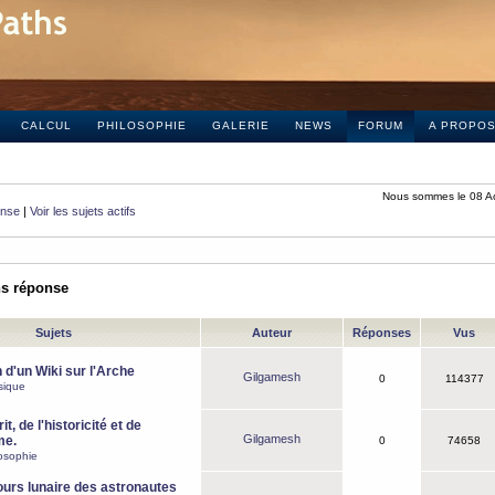
CALCUL
PHILOSOPHIE
GALERIE
NEWS
FORUM
A PROPO
Nous sommes le 08 A
onse
|
Voir les sujets actifs
ns réponse
Sujets
Auteur
Réponses
Vus
 d'un Wiki sur l'Arche
Gilgamesh
0
114377
sique
it, de l'historicité et de
Gilgamesh
me.
0
74658
osophie
ours lunaire des astronautes