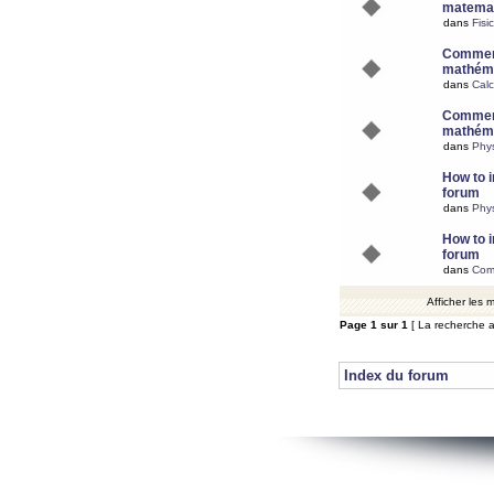
matemat
dans
Fisi
Comment
mathéma
dans
Calc
Comment
mathéma
dans
Phy
How to i
forum
dans
Phys
How to i
forum
dans
Com
Afficher les
Page
1
sur
1
[ La recherche a
Index du forum