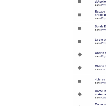
d'Apoll
dans
Phy
Espace d
article 
dans
Phy
Sonde 
dans
Phy
La vie d
dans
Phy
Charte 
dans
Phy
Charte 
dans
Calc
- Livres 
dans
Phil
Come ins
matemat
dans
Calc
Come ins