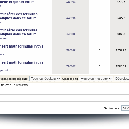
xantox
iche in questo forum
0
82725
ca
 insérer des formules
xantox
tiques dans ce forum
0
64277
ul
 insérer des formules
xantox
tiques dans ce forum
0
70657
sique
nsert math formulas in this
xantox
0
135972
ics
nsert math formulas in this
xantox
0
158292
putation
 messages précédents:
Classer par:
 trouvée 15 résultats ]
Sauter vers: