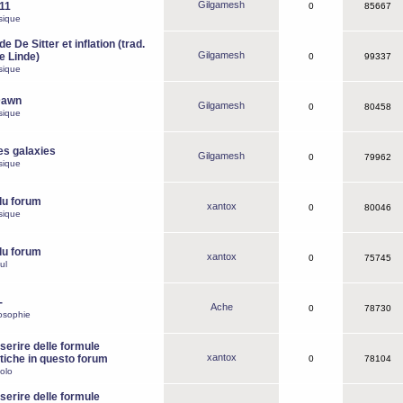
Gilgamesh
o11
0
85667
sique
e De Sitter et inflation (trad.
Gilgamesh
de Linde)
0
99337
sique
Dawn
Gilgamesh
0
80458
sique
es galaxies
Gilgamesh
0
79962
sique
du forum
xantox
0
80046
sique
du forum
xantox
0
75745
ul
-
Ache
0
78730
osophie
erire delle formule
xantox
iche in questo forum
0
78104
olo
erire delle formule