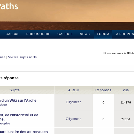
CALCUL
PHILOSOPHIE
GALERIE
NEWS
FORUM
A PROPO
Nous sommes le 08 A
onse
|
Voir les sujets actifs
ns réponse
Sujets
Auteur
Réponses
Vus
 d'un Wiki sur l'Arche
Gilgamesh
0
114376
sique
it, de l'historicité et de
Gilgamesh
me.
0
74654
osophie
ours lunaire des astronautes