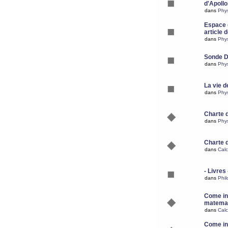
d'Apoll
dans
Phy
Espace d
article 
dans
Phy
Sonde 
dans
Phy
La vie d
dans
Phy
Charte 
dans
Phy
Charte 
dans
Calc
- Livres 
dans
Phil
Come ins
matemat
dans
Calc
Come ins