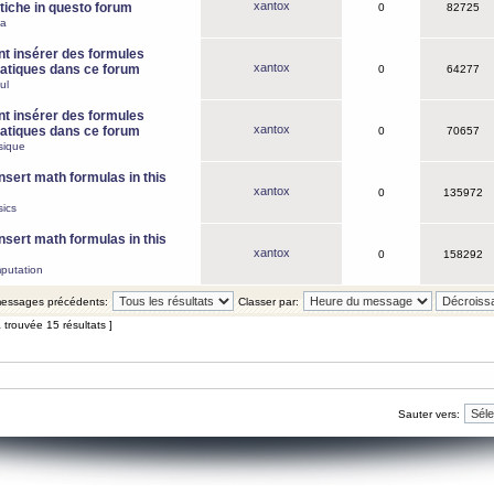
xantox
iche in questo forum
0
82725
ca
 insérer des formules
xantox
tiques dans ce forum
0
64277
ul
 insérer des formules
xantox
tiques dans ce forum
0
70657
sique
nsert math formulas in this
xantox
0
135972
ics
nsert math formulas in this
xantox
0
158292
putation
 messages précédents:
Classer par:
 trouvée 15 résultats ]
Sauter vers: