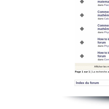
matemat
dans
Fisi
Comment
mathéma
dans
Calc
Comment
mathéma
dans
Phy
How to i
forum
dans
Phys
How to i
forum
dans
Com
Afficher les
Page
1
sur
1
[ La recherche a
Index du forum