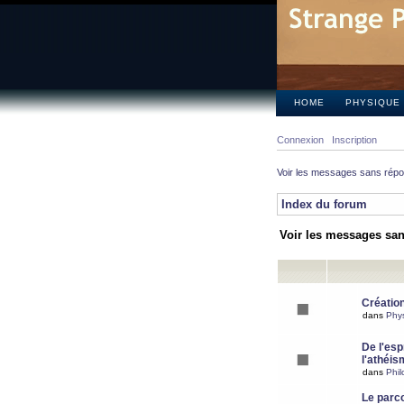
HOME
PHYSIQUE
Connexion
Inscription
Voir les messages sans rép
Index du forum
Voir les messages sa
Création
dans
Phy
De l'espr
l'athéis
dans
Phil
Le parc