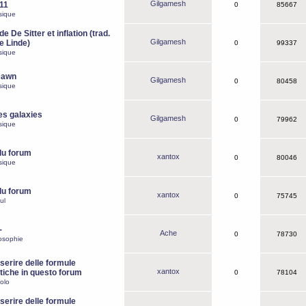
Gilgamesh
o11
0
85667
sique
e De Sitter et inflation (trad.
Gilgamesh
de Linde)
0
99337
sique
Dawn
Gilgamesh
0
80458
sique
es galaxies
Gilgamesh
0
79962
sique
du forum
xantox
0
80046
sique
du forum
xantox
0
75745
ul
-
Ache
0
78730
osophie
erire delle formule
xantox
iche in questo forum
0
78104
olo
erire delle formule