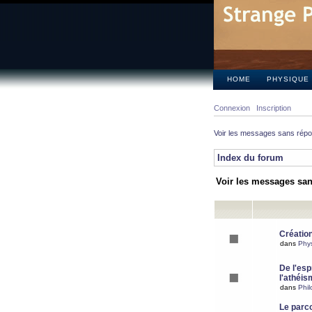
HOME
PHYSIQUE
Connexion
Inscription
Voir les messages sans rép
Index du forum
Voir les messages sa
Création
dans
Phy
De l'espr
l'athéis
dans
Phil
Le parc