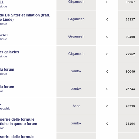
Gilgamesh
o11
0
85667
sique
e De Sitter et inflation (trad.
Gilgamesh
de Linde)
0
99337
sique
Dawn
Gilgamesh
0
80458
sique
es galaxies
Gilgamesh
0
79962
sique
du forum
xantox
0
80046
sique
du forum
xantox
0
75744
ul
-
Ache
0
78730
osophie
erire delle formule
xantox
iche in questo forum
0
78104
olo
erire delle formule