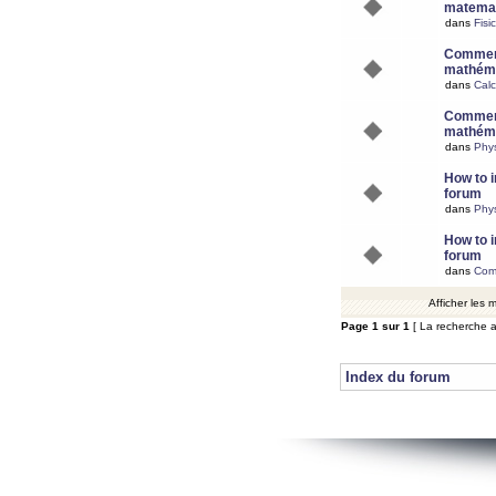
matemat
dans
Fisi
Comment
mathéma
dans
Calc
Comment
mathéma
dans
Phy
How to i
forum
dans
Phys
How to i
forum
dans
Com
Afficher les
Page
1
sur
1
[ La recherche a
Index du forum