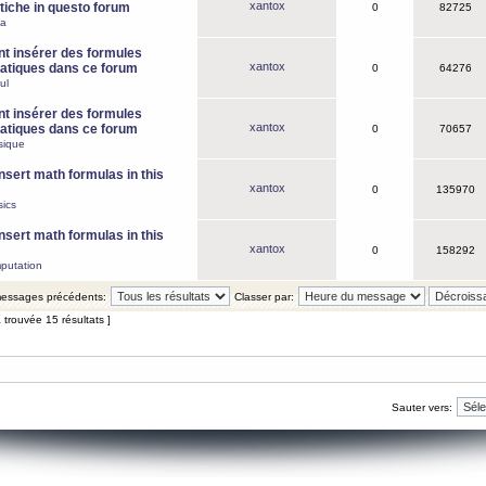
xantox
iche in questo forum
0
82725
ca
 insérer des formules
xantox
tiques dans ce forum
0
64276
ul
 insérer des formules
xantox
tiques dans ce forum
0
70657
sique
nsert math formulas in this
xantox
0
135970
ics
nsert math formulas in this
xantox
0
158292
putation
 messages précédents:
Classer par:
 trouvée 15 résultats ]
Sauter vers: