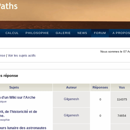
CALCUL
PHILOSOPHIE
GALERIE
NEWS
FORUM
A PROPO
Nous sommes le 07 A
onse
|
Voir les sujets actifs
ns réponse
Sujets
Auteur
Réponses
Vus
 d'un Wiki sur l'Arche
Gilgamesh
0
114375
sique
it, de l'historicité et de
Gilgamesh
me.
0
74654
osophie
ours lunaire des astronautes