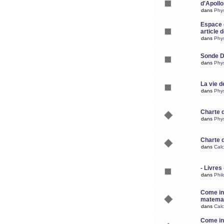
d'Apoll
dans
Phy
Espace d
article 
dans
Phy
Sonde 
dans
Phy
La vie d
dans
Phy
Charte 
dans
Phy
Charte 
dans
Calc
- Livres 
dans
Phil
Come ins
matemat
dans
Calc
Come ins