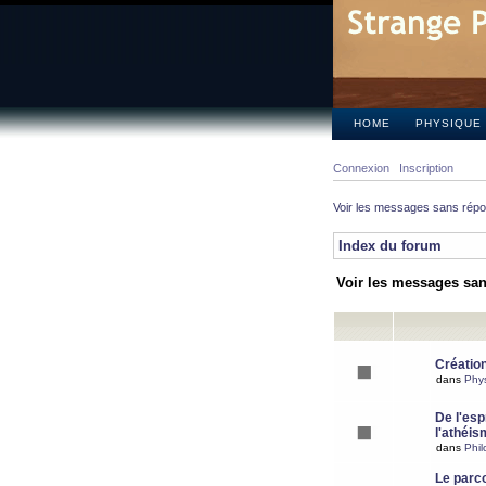
HOME
PHYSIQUE
Connexion
Inscription
Voir les messages sans rép
Index du forum
Voir les messages sa
Création
dans
Phy
De l'espr
l'athéis
dans
Phil
Le parc