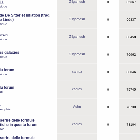
Gilgamesh
o11
0
85667
sique
e De Sitter et inflation (trad.
Gilgamesh
de Linde)
0
99337
sique
Dawn
Gilgamesh
0
80458
sique
es galaxies
Gilgamesh
0
79962
sique
du forum
xantox
0
80046
sique
du forum
xantox
0
75745
ul
-
Ache
0
78730
osophie
erire delle formule
xantox
iche in questo forum
0
78104
olo
erire delle formule