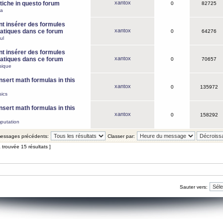
xantox
iche in questo forum
0
82725
ca
 insérer des formules
xantox
tiques dans ce forum
0
64276
ul
 insérer des formules
xantox
tiques dans ce forum
0
70657
sique
nsert math formulas in this
xantox
0
135972
ics
nsert math formulas in this
xantox
0
158292
putation
 messages précédents:
Classer par:
 trouvée 15 résultats ]
Sauter vers: