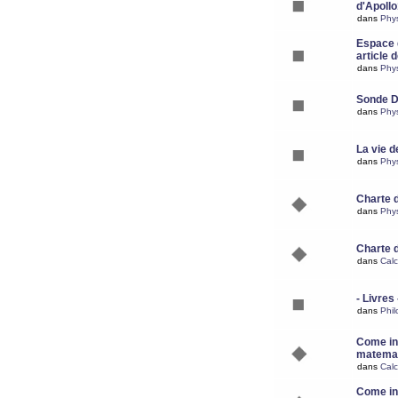
d'Apoll
dans
Phy
Espace d
article 
dans
Phy
Sonde 
dans
Phy
La vie d
dans
Phy
Charte 
dans
Phy
Charte 
dans
Calc
- Livres 
dans
Phil
Come ins
matemat
dans
Calc
Come ins