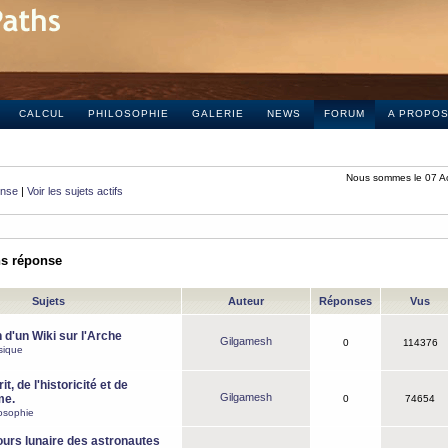
CALCUL
PHILOSOPHIE
GALERIE
NEWS
FORUM
A PROPO
Nous sommes le 07 A
onse
|
Voir les sujets actifs
ns réponse
Sujets
Auteur
Réponses
Vus
 d'un Wiki sur l'Arche
Gilgamesh
0
114376
sique
it, de l'historicité et de
Gilgamesh
me.
0
74654
osophie
ours lunaire des astronautes