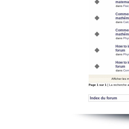
matemat
dans
Fisi
Comment
mathéma
dans
Calc
Comment
mathéma
dans
Phy
How to i
forum
dans
Phys
How to i
forum
dans
Com
Afficher les
Page
1
sur
1
[ La recherche a
Index du forum