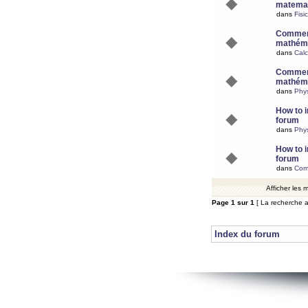
matemat
dans
Fisi
Comment
mathéma
dans
Calc
Comment
mathéma
dans
Phy
How to i
forum
dans
Phys
How to i
forum
dans
Com
Afficher les
Page
1
sur
1
[ La recherche a
Index du forum