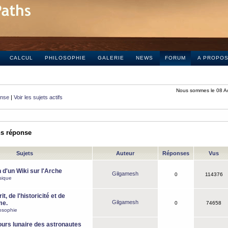
CALCUL
PHILOSOPHIE
GALERIE
NEWS
FORUM
A PROPO
Nous sommes le 08 A
onse
|
Voir les sujets actifs
ns réponse
Sujets
Auteur
Réponses
Vus
 d'un Wiki sur l'Arche
Gilgamesh
0
114376
sique
it, de l'historicité et de
Gilgamesh
me.
0
74658
osophie
ours lunaire des astronautes