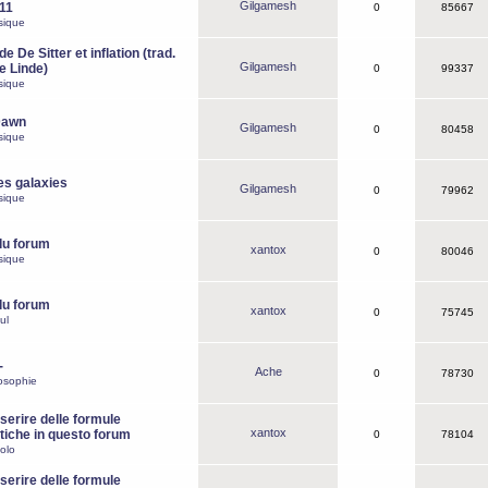
Gilgamesh
o11
0
85667
sique
e De Sitter et inflation (trad.
Gilgamesh
de Linde)
0
99337
sique
Dawn
Gilgamesh
0
80458
sique
es galaxies
Gilgamesh
0
79962
sique
du forum
xantox
0
80046
sique
du forum
xantox
0
75745
ul
-
Ache
0
78730
osophie
erire delle formule
xantox
iche in questo forum
0
78104
olo
erire delle formule