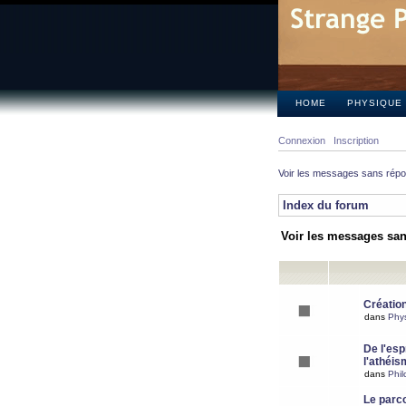
HOME
PHYSIQUE
Connexion
Inscription
Voir les messages sans rép
Index du forum
Voir les messages sa
Création
dans
Phy
De l'espr
l'athéis
dans
Phil
Le parc