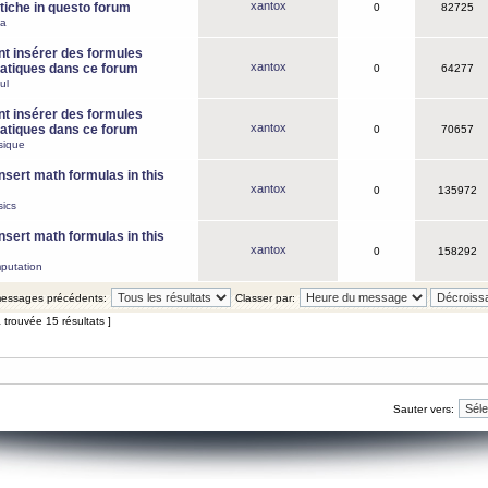
xantox
iche in questo forum
0
82725
ca
 insérer des formules
xantox
tiques dans ce forum
0
64277
ul
 insérer des formules
xantox
tiques dans ce forum
0
70657
sique
nsert math formulas in this
xantox
0
135972
ics
nsert math formulas in this
xantox
0
158292
putation
 messages précédents:
Classer par:
 trouvée 15 résultats ]
Sauter vers: