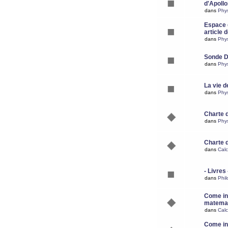
d'Apoll
dans
Phy
Espace d
article 
dans
Phy
Sonde 
dans
Phy
La vie d
dans
Phy
Charte 
dans
Phy
Charte 
dans
Calc
- Livres 
dans
Phil
Come ins
matemat
dans
Calc
Come ins