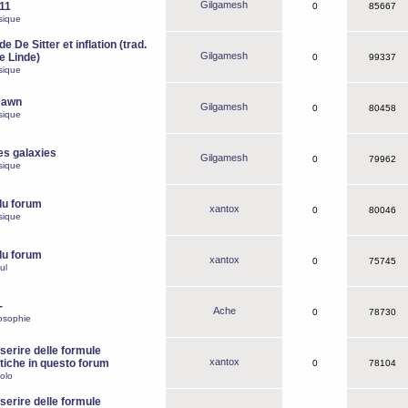
Gilgamesh
o11
0
85667
sique
e De Sitter et inflation (trad.
Gilgamesh
de Linde)
0
99337
sique
Dawn
Gilgamesh
0
80458
sique
es galaxies
Gilgamesh
0
79962
sique
du forum
xantox
0
80046
sique
du forum
xantox
0
75745
ul
-
Ache
0
78730
osophie
erire delle formule
xantox
iche in questo forum
0
78104
olo
erire delle formule