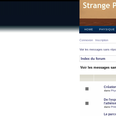
HOME
PHYSIQUE
Connexion
Inscription
Voir les messages sans rép
Index du forum
Voir les messages sa
Création
dans
Phy
De l'espr
l'athéis
dans
Phil
Le parc