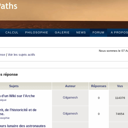
CALCUL
PHILOSOPHIE
GALERIE
NEWS
FORUM
A PROPO
Nous sommes le 07 A
onse
|
Voir les sujets actifs
ns réponse
Sujets
Auteur
Réponses
Vus
 d'un Wiki sur l'Arche
Gilgamesh
0
114376
sique
it, de l'historicité et de
Gilgamesh
me.
0
74654
osophie
ours lunaire des astronautes