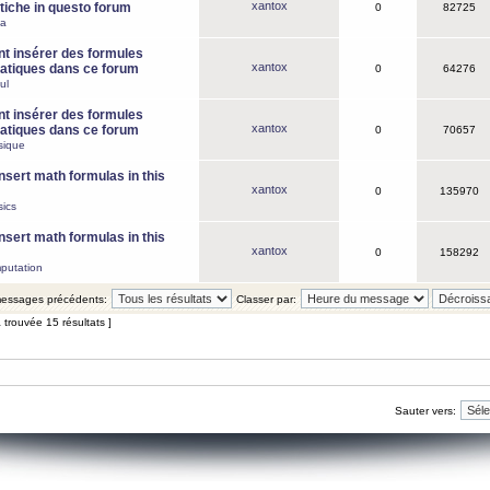
xantox
iche in questo forum
0
82725
ca
 insérer des formules
xantox
tiques dans ce forum
0
64276
ul
 insérer des formules
xantox
tiques dans ce forum
0
70657
sique
nsert math formulas in this
xantox
0
135970
ics
nsert math formulas in this
xantox
0
158292
putation
 messages précédents:
Classer par:
 trouvée 15 résultats ]
Sauter vers: