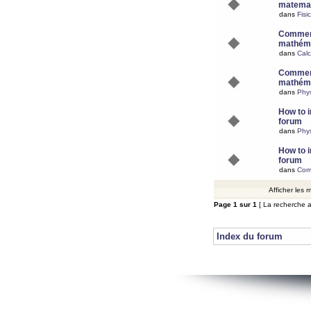
matemat
dans
Fisi
Comment
mathéma
dans
Calc
Comment
mathéma
dans
Phy
How to i
forum
dans
Phys
How to i
forum
dans
Com
Afficher les
Page
1
sur
1
[ La recherche a
Index du forum