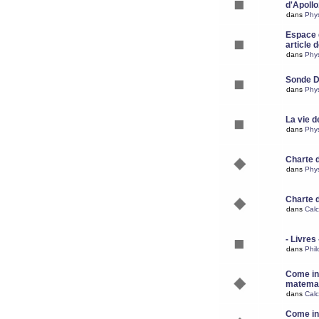
d'Apoll
dans
Phy
Espace d
article 
dans
Phy
Sonde 
dans
Phy
La vie d
dans
Phy
Charte 
dans
Phy
Charte 
dans
Calc
- Livres 
dans
Phil
Come ins
matemat
dans
Calc
Come ins