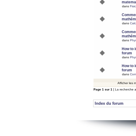
matemat
dans
Fisi
Comment
mathéma
dans
Calc
Comment
mathéma
dans
Phy
How to i
forum
dans
Phys
How to i
forum
dans
Com
Afficher les
Page
1
sur
1
[ La recherche a
Index du forum