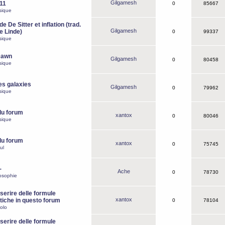
Gilgamesh
o11
0
85667
sique
e De Sitter et inflation (trad.
Gilgamesh
de Linde)
0
99337
sique
Dawn
Gilgamesh
0
80458
sique
es galaxies
Gilgamesh
0
79962
sique
du forum
xantox
0
80046
sique
du forum
xantox
0
75745
ul
-
Ache
0
78730
osophie
erire delle formule
xantox
iche in questo forum
0
78104
olo
erire delle formule