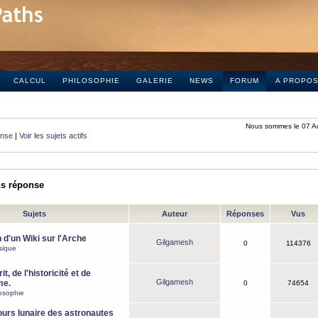
CALCUL
PHILOSOPHIE
GALERIE
NEWS
FORUM
A PROPO
Nous sommes le 07 A
onse
|
Voir les sujets actifs
ns réponse
Sujets
Auteur
Réponses
Vus
 d'un Wiki sur l'Arche
Gilgamesh
0
114376
sique
it, de l'historicité et de
Gilgamesh
me.
0
74654
osophie
ours lunaire des astronautes