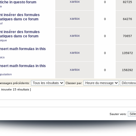
xantox
iche in questo forum
0
82725
ca
 insérer des formules
xantox
tiques dans ce forum
0
64276
ul
 insérer des formules
xantox
tiques dans ce forum
0
70657
sique
nsert math formulas in this
xantox
0
135972
ics
nsert math formulas in this
xantox
0
158292
putation
 messages précédents:
Classer par:
 trouvée 15 résultats ]
Sauter vers: