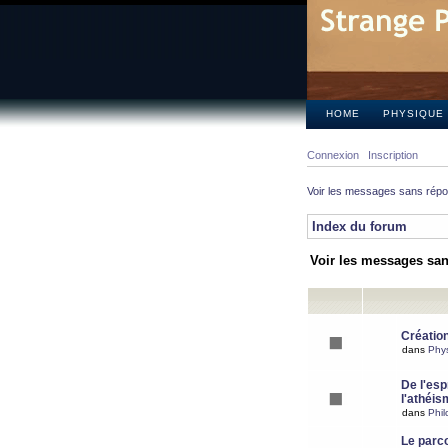
HOME
PHYSIQUE
Connexion
Inscription
Voir les messages sans rép
Index du forum
Voir les messages sa
Création
dans
Phy
De l'espr
l'athéis
dans
Phil
Le parc