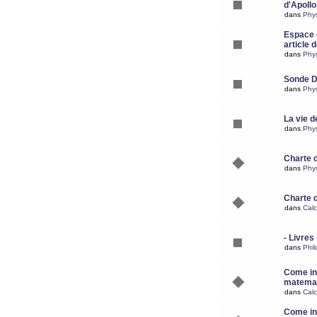
d'Apoll
dans
Phy
Espace d
article 
dans
Phy
Sonde 
dans
Phy
La vie d
dans
Phy
Charte 
dans
Phy
Charte 
dans
Calc
- Livres 
dans
Phil
Come ins
matemat
dans
Calc
Come ins