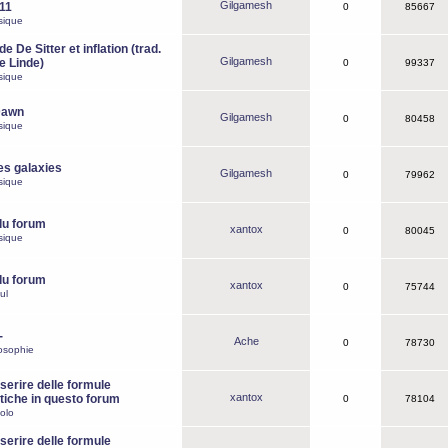
Gilgamesh
o11
0
85667
sique
e De Sitter et inflation (trad.
Gilgamesh
de Linde)
0
99337
sique
Dawn
Gilgamesh
0
80458
sique
es galaxies
Gilgamesh
0
79962
sique
du forum
xantox
0
80045
sique
du forum
xantox
0
75744
ul
-
Ache
0
78730
osophie
erire delle formule
xantox
iche in questo forum
0
78104
olo
erire delle formule