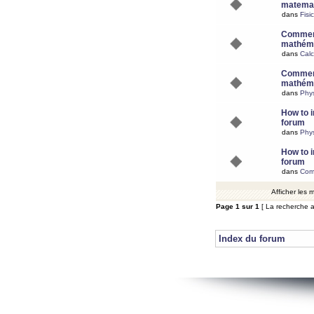
matemat
dans
Fisi
Comment
mathéma
dans
Calc
Comment
mathéma
dans
Phy
How to i
forum
dans
Phys
How to i
forum
dans
Com
Afficher les
Page
1
sur
1
[ La recherche a
Index du forum