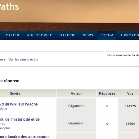
CALCUL
PHILOSOPHIE
GALERIE
NEWS
FORUM
A PROPO
Nous sommes le 07 A
onse
|
Voir les sujets actifs
ns réponse
Sujets
Auteur
Réponses
Vus
 d'un Wiki sur l'Arche
Gilgamesh
0
114375
sique
it, de l'historicité et de
Gilgamesh
me.
0
74654
osophie
ours lunaire des astronautes