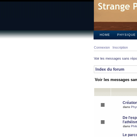
HOME
PHYSIQUE
Connexion
Inscription
Voir les messages sans rép
Index du forum
Voir les messages sa
Création
dans
Phy
De l'espr
l'athéis
dans
Phil
Le parc