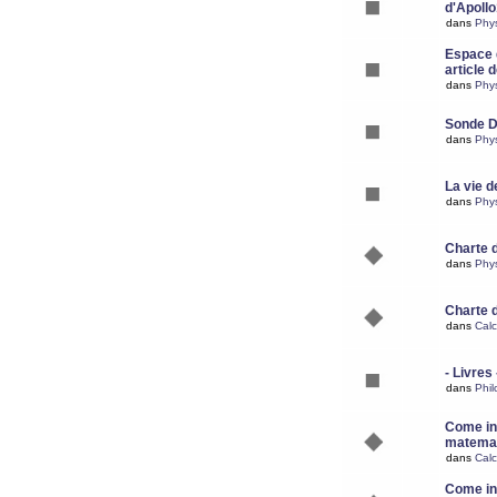
d'Apoll
dans
Phy
Espace d
article 
dans
Phy
Sonde 
dans
Phy
La vie d
dans
Phy
Charte 
dans
Phy
Charte 
dans
Calc
- Livres 
dans
Phil
Come ins
matemat
dans
Calc
Come ins