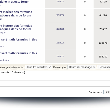
xantox
iche in questo forum
0
82725
ca
 insérer des formules
xantox
tiques dans ce forum
0
64276
ul
 insérer des formules
xantox
tiques dans ce forum
0
70657
sique
nsert math formulas in this
xantox
0
135970
ics
nsert math formulas in this
xantox
0
158292
putation
 messages précédents:
Classer par:
 trouvée 15 résultats ]
Sauter vers: