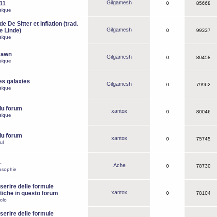
Gilgamesh
o11
0
85668
sique
e De Sitter et inflation (trad.
Gilgamesh
de Linde)
0
99337
sique
Dawn
Gilgamesh
0
80458
sique
es galaxies
Gilgamesh
0
79962
sique
du forum
xantox
0
80046
sique
du forum
xantox
0
75745
ul
-
Ache
0
78730
osophie
erire delle formule
xantox
iche in questo forum
0
78104
olo
erire delle formule