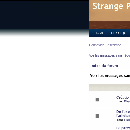
HOME
PHYSIQUE
Connexion
Inscription
Voir les messages sans rép
Index du forum
Voir les messages sa
Création
dans
Phy
De l'espr
l'athéis
dans
Phil
Le parc