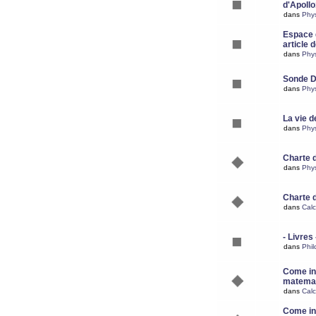
d'Apoll
dans
Phy
Espace d
article 
dans
Phy
Sonde 
dans
Phy
La vie d
dans
Phy
Charte 
dans
Phy
Charte 
dans
Calc
- Livres 
dans
Phil
Come ins
matemat
dans
Calc
Come ins