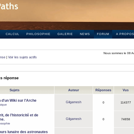
CALCUL
PHILOSOPHIE
GALERIE
NEWS
FORUM
A PROPO
Nous sommes le 08 A
onse
|
Voir les sujets actifs
ns réponse
Sujets
Auteur
Réponses
Vus
 d'un Wiki sur l'Arche
Gilgamesh
0
114377
sique
it, de l'historicité et de
Gilgamesh
me.
0
74658
osophie
ours lunaire des astronautes