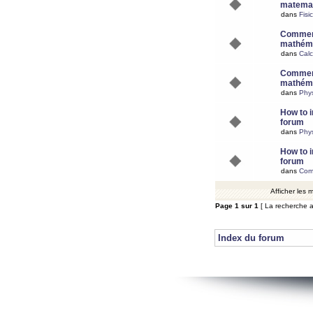
matemat
dans
Fisi
Comment
mathéma
dans
Calc
Comment
mathéma
dans
Phy
How to i
forum
dans
Phys
How to i
forum
dans
Com
Afficher les
Page
1
sur
1
[ La recherche a
Index du forum