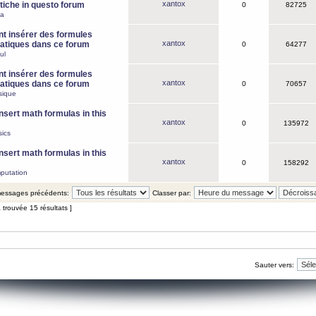
xantox
iche in questo forum
0
82725
ca
 insérer des formules
xantox
tiques dans ce forum
0
64277
ul
 insérer des formules
xantox
tiques dans ce forum
0
70657
sique
nsert math formulas in this
xantox
0
135972
ics
nsert math formulas in this
xantox
0
158292
putation
 messages précédents:
Classer par:
 trouvée 15 résultats ]
Sauter vers: